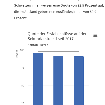
Schweizer/innen weisen eine Quote von 92,5 Prozent auf,
die im Ausland geborenen Ausländer/innen von 89,9
Prozent.
Quote der Erstabschlüsse auf der
Sekundarstufe II seit 2017
Quote der Erstabschlüsse auf der Sekundarstufe II seit 2017
Kanton Luzern
Combination chart with 2 data series.
100
Prozent
Kanton Luzern
View as data table, Quote der Erstabschlüsse auf der Seku
75
The chart has 1 X axis displaying categories.
The chart has 1 Y axis displaying Prozent. Data ranges from 91.4 
50
25