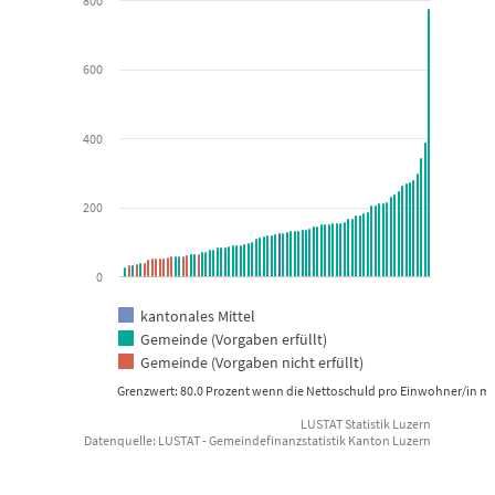
800
View as data table, Selbstfinanzierungsgrad über 5 Jahre i
The chart has 1 X axis displaying categories.
600
The chart has 1 Y axis displaying Prozent. Data ranges from 27.64 
400
200
0
kantonales Mittel
Gemeinde (Vorgaben erfüllt)
Gemeinde (Vorgaben nicht erfüllt)
Grenzwert: 80.0 Prozent wenn die Nettoschuld pro Einwohner/in meh
LUSTAT Statistik Luzern
Datenquelle: LUSTAT - Gemeindefinanzstatistik Kanton Luzern
End of interactive chart.