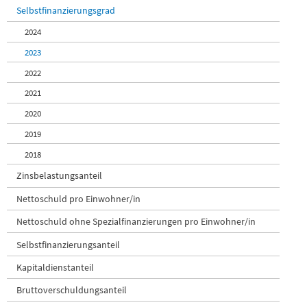
Ruswil
Selbstfinanzierungsgrad
Römerswil
Schenkon
2024
Schlierbach
2023
Schongau
Schwarzenberg
2022
Schötz
2021
Schüpfheim
2020
Sempach
Sursee
2019
Triengen
2018
Udligenswil
Ufhusen
Zinsbelastungsanteil
Vitznau
Nettoschuld pro Einwohner/in
Wauwil
Weggis
Nettoschuld ohne Spezialfinanzierungen pro Einwohner/in
Werthenstein
Selbstfinanzierungsanteil
Wikon
Willisau
Kapitaldienstanteil
Wolhusen
Zell
Bruttoverschuldungsanteil