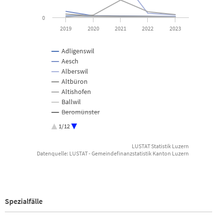
0
2019
2020
2021
2022
2023
Adligenswil
Aesch
Alberswil
Altbüron
Altishofen
Ballwil
Beromünster
Buchrain
1/12
Buttisholz
Büron
LUSTAT Statistik Luzern
Dagmersellen
Datenquelle: LUSTAT - Gemeindefinanzstatistik Kanton Luzern
End of interactive chart.
Dierikon
Doppleschwand
Ebikon
Egolzwil
Spezialfälle
Eich
Emmen