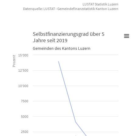
LUSTAT Statistik Luzern
Datenquelle: LUSTAT - Gemeindefinanzstatistik Kanton Luzern
End of interactive chart.
Selbstfinanzierungsgrad über 5
Jahre seit 2019
Selbstfinanzierungsgrad über 5 Jahre seit 2019
Gemeinden des Kantons Luzern
15'000
Prozent
Line chart with 80 lines.
Gemeinden des Kantons Luzern
12'500
View as data table, Selbstfinanzierungsgrad über 5 Jahre s
10'000
The chart has 1 X axis displaying categories.
7500
The chart has 1 Y axis displaying Prozent. Data ranges from 30.08 
5000
2500