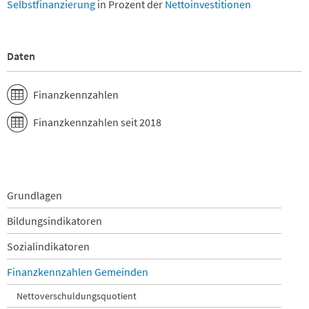
Selbstfinanzierung
in Prozent der
Nettoinvestitionen
Knutwil
Kriens
Luthern
Luzern
Daten
Malters
Mauensee
Meggen
Finanzkennzahlen
Meierskappel
Menznau
Finanzkennzahlen seit 2018
Nebikon
Neuenkirch
Nottwil
Oberkirch
Pfaffnau
Navigation
Grundlagen
Rain
überspringen
Bildungsindikatoren
Reiden
Rickenbach
Sozialindikatoren
Roggliswil
Romoos
Finanzkennzahlen Gemeinden
Root
Rothenburg
Nettoverschuldungsquotient