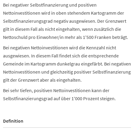
Entlebuch
Bei negativer Selbstfinanzierung und positiven
Ermensee
Nettoinvestitionen wird in oben stehendem Kartogramm der
Eschenbach
Selbstfinanzierungsgrad negativ ausgewiesen. Der Grenzwert
Escholzmatt-Marbach
gilt in diesem Fall als nicht eingehalten, wenn zusätzlich die
Ettiswil
Fischbach
Nettoschuld pro Einwohner/in mehr als 1'500 Franken beträgt.
Flühli
Bei negativen Nettoinvestitionen wird die Kennzahl nicht
Geuensee
Gisikon
ausgewiesen. In diesem Fall findet sich die entsprechende
Greppen
Gemeinde im Kartogramm dunkelgrau eingefärbt. Bei negativen
Grossdietwil
Nettoinvestitionen und gleichzeitig positiver Selbstfinanzierung
Grosswangen
Hasle
gilt der Grenzwert aber als eingehalten.
Hergiswil
Bei sehr tiefen, positiven Nettoinvestitionen kann der
Hildisrieden
Selbstfinanzierungsgrad auf über 1'000 Prozent steigen.
Hitzkirch
Hochdorf
Hohenrain
Honau
Definition
Horw
Inwil