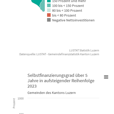
150 Prozent und mehr
100 bis < 150 Prozent
80 bis < 100 Prozent
bis < 80 Prozent
Negative Nettoinvestitionen
LUSTAT Statistik Luzern
Datenquelle: LUSTAT - Gemeindefinanzstatistik Kanton Luzern
End of interactive chart.
Selbstfinanzierungsgrad über 5
Jahre in aufsteigender Reihenfolge
Selbstfinanzierungsgrad über 5 Jahre in aufsteigender Reihenfol
2023
Gemeinden des Kantons Luzern
Bar chart with 3 data series.
1000
Prozent
Gemeinden des Kantons Luzern