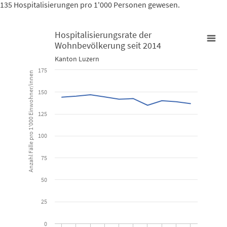
135 Hospitalisierungen pro 1'000 Personen gewesen.
Hospitalisierungsrate der
Wohnbevölkerung seit 2014
Hospitalisierungsrate der Wohnbevölkerung seit 2014
Kanton Luzern
Line chart with 10 data points.
175
Anzahl Fälle pro 1'000 Einwohner/innen
Kanton Luzern
150
View as data table, Hospitalisierungsrate der Wohnbevölke
125
The chart has 1 X axis displaying categories.
The chart has 1 Y axis displaying Anzahl Fälle pro 1'000 Einwohner
100
75
50
25
0