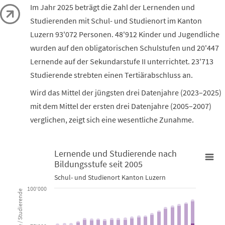
Im Jahr 2025 beträgt die Zahl der Lernenden und
Studierenden mit Schul- und Studienort im Kanton
Luzern 93'072 Personen. 48'912 Kinder und Jugendliche
wurden auf den obligatorischen Schulstufen und 20'447
Lernende auf der Sekundarstufe II unterrichtet. 23'713
Studierende strebten einen Tertiärabschluss an.
Wird das Mittel der jüngsten drei Datenjahre (2023–2025)
mit dem Mittel der ersten drei Datenjahre (2005–2007)
verglichen, zeigt sich eine wesentliche Zunahme.
Lernende und Studierende nach
Bildungsstufe seit 2005
Lernende und Studierende nach Bildungsstufe seit 2005
Schul- und Studienort Kanton Luzern
Bar chart with 11 data series.
100'000
Lernende / Studierende
Schul- und Studienort Kanton Luzern
View as data table, Lernende und Studierende nach Bildung