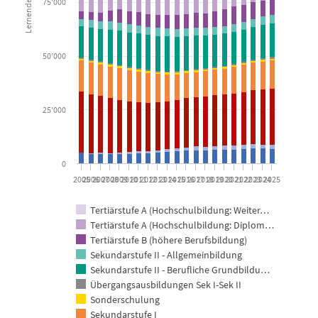
75'000
The chart has 1 X axis displaying categories.
The chart has 1 Y axis displaying Lernende / Studierende. Data ra
50'000
25'000
0
2005
2006
2007
2008
2009
2010
2011
2012
2013
2014
2015
2016
2017
2018
2019
2020
2021
2022
2023
2024
2025
Tertiärstufe A (Hochschulbildung: Weiter…
Tertiärstufe A (Hochschulbildung: Diplom…
Tertiärstufe B (höhere Berufsbildung)
Sekundarstufe II - Allgemeinbildung
Sekundarstufe II - Berufliche Grundbildu…
Übergangsausbildungen Sek I-Sek II
Sonderschulung
Sekundarstufe I