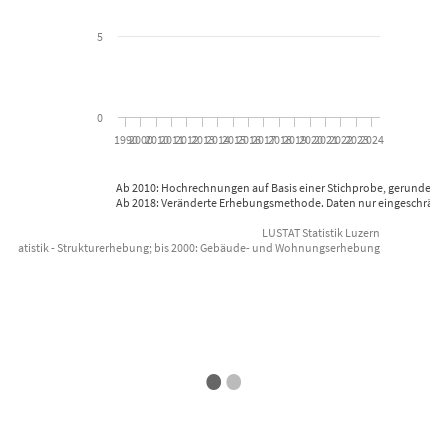
5
0
1990
2000
2010
2011
2012
2013
2014
2015
2016
2017
2018
2019
2020
2021
2022
2023
2024
Ab 2010: Hochrechnungen auf Basis einer Stichprobe, gerundete 
Ab 2018: Veränderte Erhebungsmethode. Daten nur eingeschränkt 
LUSTAT Statistik Luzern
r Statistik - Strukturerhebung; bis 2000: Gebäude- und Wohnungserhebung
End of interactive chart.
Datenquelle: Bundesamt für St
•
•