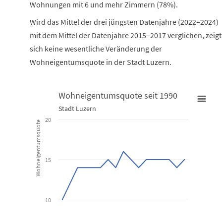
Wohnungen mit 6 und mehr Zimmern (78%).
Wird das Mittel der drei jüngsten Datenjahre (2022–2024)
mit dem Mittel der Datenjahre 2015–2017 verglichen, zeigt
sich keine wesentliche Veränderung der
Wohneigentumsquote in der Stadt Luzern.
Wohneigentumsquote seit 1990
Wohneigentumsquote seit 1990
Stadt Luzern
20
Wohneigentumsquote
Line chart with 17 data points.
Stadt Luzern
15
View as data table, Wohneigentumsquote seit 1990
The chart has 1 X axis displaying categories.
The chart has 1 Y axis displaying Wohneigentumsquote. Data ran
10