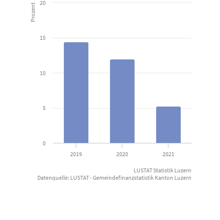
20
Bar chart with 3 bars.
Prozent
Gemeinden des Kantons Luzern (kantonales Mittel)
15
View as data table, Nettoverschuldungsquotient seit 2019
The chart has 1 X axis displaying categories.
The chart has 1 Y axis displaying Prozent. Data ranges from 5.21 to
10
5
0
2019
2020
2021
LUSTAT Statistik Luzern
Datenquelle: LUSTAT - Gemeindefinanzstatistik Kanton Luzern
End of interactive chart.