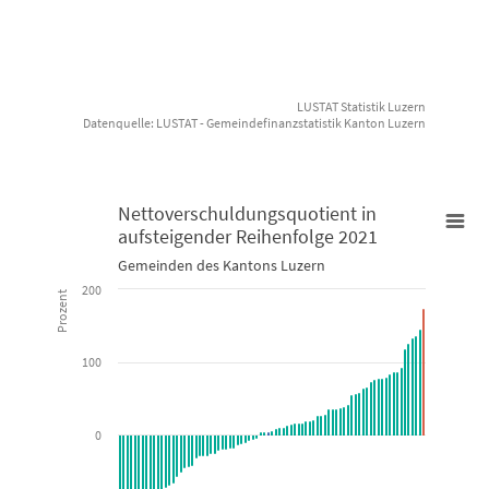
LUSTAT Statistik Luzern
Datenquelle: LUSTAT - Gemeindefinanzstatistik Kanton Luzern
End of interactive chart.
Nettoverschuldungsquotient in
aufsteigender Reihenfolge 2021
Nettoverschuldungsquotient in aufsteigender Reihenfolge 2021
Gemeinden des Kantons Luzern
200
Prozent
Bar chart with 3 data series.
Gemeinden des Kantons Luzern
100
View as data table, Nettoverschuldungsquotient in aufstei
The chart has 1 X axis displaying categories.
0
The chart has 1 Y axis displaying Prozent. Data ranges from -219.5