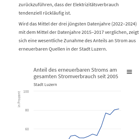
zurückzuführen, dass der Elektrizitätsverbrauch
tendenziell rückläufig ist.
Wird das Mittel der drei jüngsten Datenjahre (2022–2024)
mit dem Mittel der Datenjahre 2015–2017 verglichen, zeigt
sich eine wesentliche Zunahme des Anteils an Strom aus
erneuerbaren Quellen in der Stadt Luzern.
Anteil des erneuerbaren Stroms am
gesamten Stromverbrauch seit 2005
Anteil des erneuerbaren Stroms am gesamten Stromverbrauch se
Stadt Luzern
Line chart with 20 data points.
100
in Prozent
Stadt Luzern
80
View as data table, Anteil des erneuerbaren Stroms am ge
The chart has 1 X axis displaying categories.
60
The chart has 1 Y axis displaying in Prozent. Data ranges from 31.2