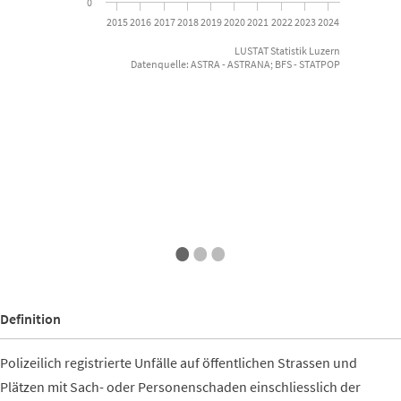
0
2015
2016
2017
2018
2019
2020
2021
2022
2023
2024
LUSTAT Statistik Luzern
Datenquelle: ASTRA - ASTRANA; BFS - STATPOP
End of interactive chart.
•
•
•
Definition
Polizeilich registrierte Unfälle auf öffentlichen Strassen und
Plätzen mit Sach- oder Personenschaden einschliesslich der