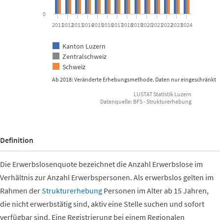
0
2011
2012
2013
2014
2015
2016
2017
2018
2019
2020
2021
2022
2023
2024
Kanton Luzern
Zentralschweiz
Schweiz
Ab 2018: Veränderte Erhebungsmethode. Daten nur eingeschränkt mi
LUSTAT Statistik Luzern
Datenquelle: BFS - Strukturerhebung
End of interactive chart.
Definition
Die Erwerbslosenquote bezeichnet die Anzahl Erwerbslose im
Verhältnis zur Anzahl Erwerbspersonen. Als erwerbslos gelten im
Rahmen der
Strukturerhebung
Personen im Alter ab 15 Jahren,
die nicht erwerbstätig sind, aktiv eine Stelle suchen und sofort
verfügbar sind. Eine Registrierung bei einem Regionalen