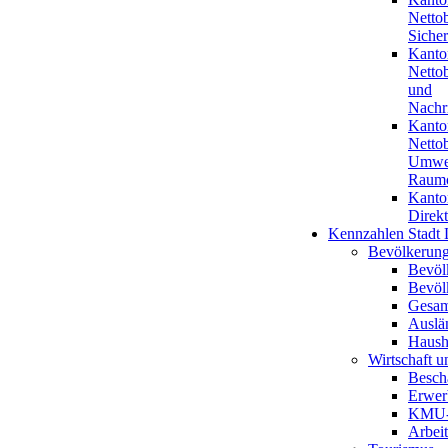
Nettob
Sicher
Kanto
Netto
und
Nachr
Kanto
Netto
Umwel
Raum
Kanto
Direkt
Kennzahlen Stadt 
Bevölkerun
Bevöl
Bevöl
Gesam
Auslän
Haush
Wirtschaft u
Besch
Erwer
KMU-
Arbeit