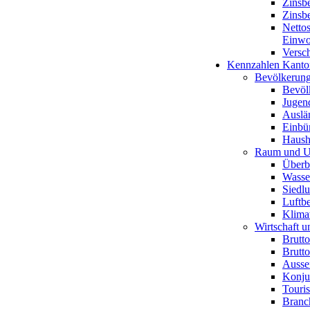
Zinsbe
Zinsbe
Netto
Einwo
Versc
Kennzahlen Kanto
Bevölkerun
Bevöl
Jugen
Auslän
Einbü
Haush
Raum und 
Überb
Wasse
Siedlu
Luftb
Klima
Wirtschaft u
Brutt
Brutt
Ausse
Konju
Touri
Branc