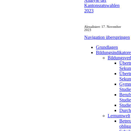
Analyse der
Kantonsratswahlen
2023
Aktualisiert: 17. November
2023
Navigation überspringen
Grundlagen
Bildungsindikator
Bildungsver
Übertr
Sekund
Übertr
Sekund
Gymnas
Studie
Berufs
Studie
Studi
Durchl
Lernumwelt
Betreu
obliga