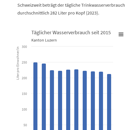
Schweizweit beträgt der tägliche Trinkwasserverbrauch
durchschnittlich 282 Liter pro Kopf (2023).
Täglicher Wasserverbrauch seit 2015
Täglicher Wasserverbrauch seit 2015
Kanton Luzern
300
Liter pro Einwohner/in
Bar chart with 10 bars.
Kanton Luzern
250
View as data table, Täglicher Wasserverbrauch seit 2015
200
The chart has 1 X axis displaying categories.
The chart has 1 Y axis displaying Liter pro Einwohner/in. Data ran
150
100
50