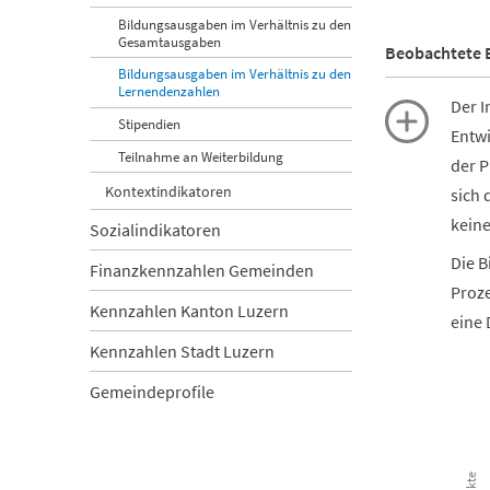
Bildungsausgaben im Verhältnis zu den
Gesamtausgaben
Beobachtete 
Bildungsausgaben im Verhältnis zu den
Lernendenzahlen
Der I
Stipendien
Entwi
Teilnahme an Weiterbildung
der P
Kontextindikatoren
sich 
keine
Sozialindikatoren
Die B
Finanzkennzahlen Gemeinden
Proze
Kennzahlen Kanton Luzern
eine 
Kennzahlen Stadt Luzern
Gemeindeprofile
Differenz d
Combination