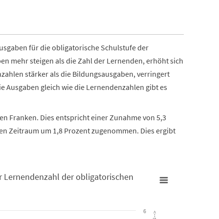
usgaben für die obligatorische Schulstufe der
 mehr steigen als die Zahl der Lernenden, erhöht sich
zahlen stärker als die Bildungsausgaben, verringert
die Ausgaben gleich wie die Lernendenzahlen gibt es
en Franken. Dies entspricht einer Zunahme von 5,3
hen Zeitraum um 1,8 Prozent zugenommen. Dies ergibt
r Lernendenzahl der obligatorischen
bligatorischen Schulstufe seit 2011
Entwicklun
Bildungsau
10
Mio. Franken
Bar chart w
Line chart 
6