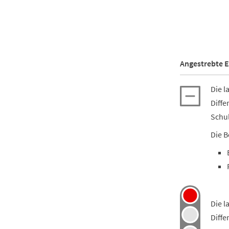
Angestrebte E
Die l
Diffe
Schul
Die B
Die l
Diffe