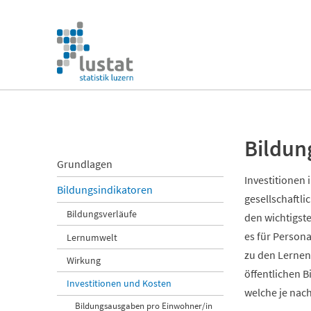
Navigation
überspringen
Navigation
überspringen
Bildun
Navigation
Grundlagen
überspringen
Investitionen 
Bildungsindikatoren
gesellschaftl
Bildungsverläufe
den wichtigste
es für Persona
Lernumwelt
zu den Lernend
Wirkung
öffentlichen 
Investitionen und Kosten
welche je nac
Bildungsausgaben pro Einwohner/in