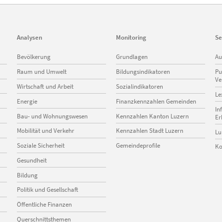
Analysen
Monitoring
Se
Navigation
Navigation
Na
Bevölkerung
Grundlagen
Au
überspringen
überspringen
üb
Raum und Umwelt
Bildungsindikatoren
Pu
Ve
Wirtschaft und Arbeit
Sozialindikatoren
Le
Energie
Finanzkennzahlen Gemeinden
In
Bau- und Wohnungswesen
Kennzahlen Kanton Luzern
Er
Mobilität und Verkehr
Kennzahlen Stadt Luzern
Lu
Soziale Sicherheit
Gemeindeprofile
Ko
Gesundheit
Bildung
Politik und Gesellschaft
Öffentliche Finanzen
Querschnittsthemen