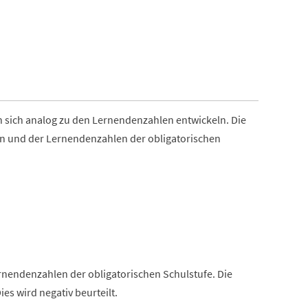
End of inte
End of inte
n sich analog zu den Lernendenzahlen entwickeln. Die
en und der Lernendenzahlen der obligatorischen
nendenzahlen der obligatorischen Schulstufe. Die
es wird negativ beurteilt.