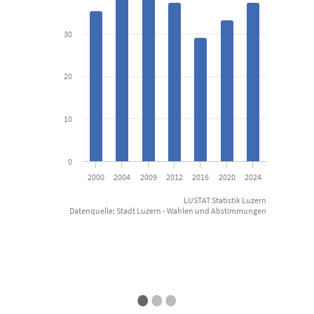
The chart has 1 X axis displaying categories.
30
The chart has 1 Y axis displaying Prozent. Data ranges from 29.2 
20
10
0
2000
2004
2009
2012
2016
2020
2024
LUSTAT Statistik Luzern
Datenquelle: Stadt Luzern - Wahlen und Abstimmungen
End of interactive chart.
•
•
•