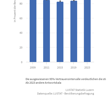
in Prozent der Bevölkerung
80
View as data table, Mit dem Kulturangebot Zufriedene seit 
The chart has 1 X axis displaying categories.
60
The chart has 1 Y axis displaying in Prozent der Bevölkerung. Data
40
20
0
2009
2011
2015
2019
2023
Die ausgewiesenen 95%-Vertrauensintervalle verdeutlichen die sti
Ab 2023 andere Antwortskala
LUSTAT Statistik Luzern
Datenquelle: LUSTAT - Bevölkerungsbefragung
End of interactive chart.