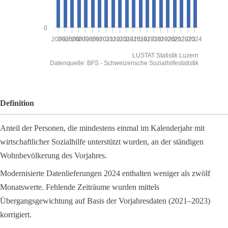
0
2004
2005
2006
2007
2008
2009
2010
2011
2012
2013
2014
2015
2016
2017
2018
2019
2020
2021
2022
2023
2024
LUSTAT Statistik Luzern
Datenquelle: BFS - Schweizerische Sozialhilfestatistik
End of interactive chart.
Definition
Anteil der Personen, die mindestens einmal im Kalenderjahr mit
wirtschaftlicher Sozialhilfe unterstützt wurden, an der ständigen
Wohnbevölkerung des Vorjahres.
Modernisierte Datenlieferungen 2024 enthalten weniger als zwölf
Monatswerte. Fehlende Zeiträume wurden mittels
Übergangsgewichtung auf Basis der Vorjahresdaten (2021–2023)
korrigiert.