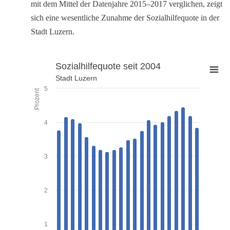
mit dem Mittel der Datenjahre 2015–2017 verglichen, zeigt
sich eine wesentliche Zunahme der Sozialhilfequote in der
Stadt Luzern.
Sozialhilfequote seit 2004
Stadt Luzern
Sozialhilfequote seit 2004
5
Prozent
Bar chart with 21 bars.
Stadt Luzern
4
View as data table, Sozialhilfequote seit 2004
The chart has 1 X axis displaying categories.
3
The chart has 1 Y axis displaying Prozent. Data ranges from 3.14 to 4
2
1