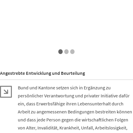
End of interactive chart.
Datenquelle: LU
Datenquelle: LU
•
•
•
Angestrebte Entwicklung und Beurteilung
Bund und Kantone setzen sich in Ergänzung zu
persönlicher Verantwortung und privater Initiative dafür
ein, dass Erwerbsfähige ihren Lebensunterhalt durch
Arbeit zu angemessenen Bedingungen bestreiten können
und dass jede Person gegen die wirtschaftlichen Folgen
von Alter, Invalidität, Krankheit, Unfall, Arbeitslosigkeit,