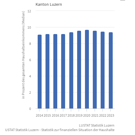
Steuerbelastung seit 2014
Kanton Luzern
12
in Prozent des gesamten Haushaltseinkommens (Median)
Bar chart with 10 bars.
Kanton Luzern
10
View as data table, Steuerbelastung seit 2014
8
The chart has 1 X axis displaying categories.
The chart has 1 Y axis displaying in Prozent des gesamten Haus
6
4
2
0
2014
2015
2016
2017
2018
2019
2020
2021
2022
2023
LUSTAT Statistik Luzern
: LUSTAT Statistik Luzern - Statistik zur finanziellen Situation der Haushalte