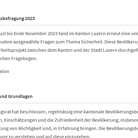
sbefragung 2023
ust bis Ende November 2023 fand im Kanton Luzern erneut eine um
 zudem ausgewählte Fragen zum Thema Sicherheit. Diese Bevölker
eitsprojekt zwischen dem Kanton und der Stadt Luzern durchgefü
schen Fragebogen.
ation
 und Grundlagen
gsrat hat beschlossen, regelmässig eine kantonale Bevölkerungsb
n, Einschätzungen und die Zufriedenheit der Bevölkerung, insbeson
ltung von Wichtigkeit sind, in Erfahrung bringen. Die Bevölkerung
ung zu verstehen und auf diese einzugehen.