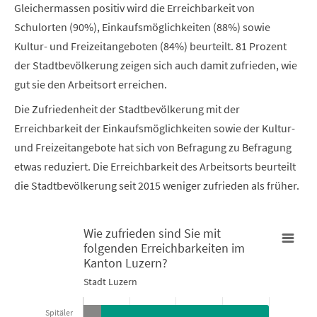
Gleichermassen positiv wird die Erreichbarkeit von
Schulorten (90%), Einkaufsmöglichkeiten (88%) sowie
Kultur- und Freizeitangeboten (84%) beurteilt. 81 Prozent
der Stadtbevölkerung zeigen sich auch damit zufrieden, wie
gut sie den Arbeitsort erreichen.
Die Zufriedenheit der Stadtbevölkerung mit der
Erreichbarkeit der Einkaufsmöglichkeiten sowie der Kultur-
und Freizeitangebote hat sich von Befragung zu Befragung
etwas reduziert. Die Erreichbarkeit des Arbeitsorts beurteilt
die Stadtbevölkerung seit 2015 weniger zufrieden als früher.
Wie zufrieden sind Sie mit
folgenden Erreichbarkeiten im
Wie zufrieden sind Sie mit folgenden Erreichbarkeiten im Kant
Kanton Luzern?
Stadt Luzern
Bar chart with 2 data series.
Spitäler
Stadt Luzern