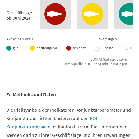
Geschäftslage
bis Juni 2024
Aktuelles Niveau
Erwartungen
gut
befriedigend
schlecht
besser
gle
LUSTAT Statistik Luzern
Datenquelle: KOF - Konjunkturumfragen
End of interactive chart.
Zu Methodik und Daten
Die Pfeilsymbole der Indikatoren Konjunkturbarometer und
Konjunkturaussichten basieren auf den
KOF-
Konjunkturumfragen
im Kanton Luzern. Die Unternehmen
werden darin zu ihrer Geschäftslage und ihren Erwartungen