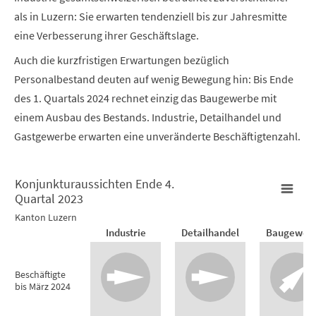
als in Luzern: Sie erwarten tendenziell bis zur Jahresmitte
eine Verbesserung ihrer Geschäftslage.
Auch die kurzfristigen Erwartungen bezüglich
Personalbestand deuten auf wenig Bewegung hin: Bis Ende
des 1. Quartals 2024 rechnet einzig das Baugewerbe mit
einem Ausbau des Bestands. Industrie, Detailhandel und
Gastgewerbe erwarten eine unveränderte Beschäftigtenzahl.
Konjunkturaussichten Ende 4.
Quartal 2023
Konjunkturaussichten Ende 4. Quartal 2023
Kanton Luzern
Industrie
Detailhandel
Baugewer
Empty chart
Kanton Luzern
Beschäftigte
bis März 2024
View as data table, Konjunkturaussichten Ende 4. Quartal