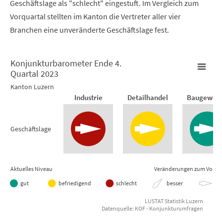
Geschäftslage als "schlecht" eingestuft. Im Vergleich zum
Vorquartal stellten im Kanton die Vertreter aller vier
Branchen eine unveränderte Geschäftslage fest.
Konjunkturbarometer Ende 4.
Quartal 2023
Konjunkturbarometer Ende 4. Quartal 2023
Kanton Luzern
Industrie
Detailhandel
Baugewer
Empty chart
Kanton Luzern
Geschäftslage
View as data table, Konjunkturbarometer Ende 4. Quartal
Aktuelles Niveau
Veränderungen zum Vorqua
gut
befriedigend
schlecht
besser
gle
LUSTAT Statistik Luzern
Datenquelle: KOF - Konjunkturumfragen
End of interactive chart.