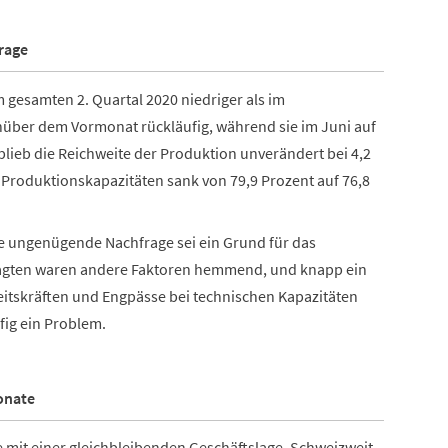
frage
 gesamten 2. Quartal 2020 niedriger als im
enüber dem Vormonat rückläufig, während sie im Juni auf
 blieb die Reichweite der Produktion unverändert bei 4,2
 Produktionskapazitäten sank von 79,9 Prozent auf 76,8
e ungenügende Nachfrage sei ein Grund für das
ragten waren andere Faktoren hemmend, und knapp ein
itskräften und Engpässe bei technischen Kapazitäten
fig ein Problem.
onate
e mit einer gleichbleibenden Geschäftslage. Schweizweit