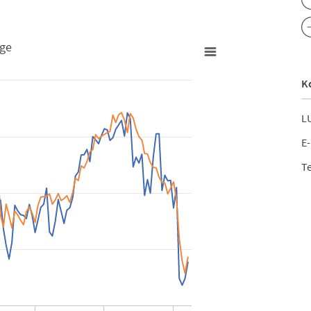
age
K
LU
E-
äftslage
Te
rom 2009-12-01 00:00:00 to 2020-06-01 00:00:00.
rom -32.79 to 28.58.