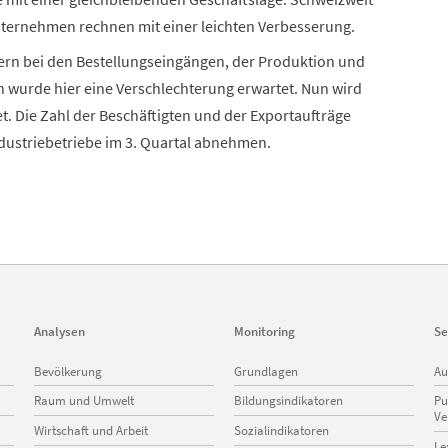
Unternehmen rechnen mit einer leichten Verbesserung.
zern bei den Bestellungseingängen, der Produktion und
 wurde hier eine Verschlechterung erwartet. Nun wird
. Die Zahl der Beschäftigten und der Exportaufträge
dustriebetriebe im 3. Quartal abnehmen.
Analysen
Monitoring
Se
Navigation
Navigation
Na
Bevölkerung
Grundlagen
Au
überspringen
überspringen
üb
Raum und Umwelt
Bildungsindikatoren
Pu
Ve
Wirtschaft und Arbeit
Sozialindikatoren
Le