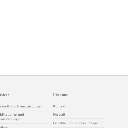
rvices
Über uns
vigation
Navigation
skunft und Dienstleistungen
Kontakt
erspringen
überspringen
blikationen und
Portrait
ranstaltungen
Projekte und Sonderaufträge
xikon