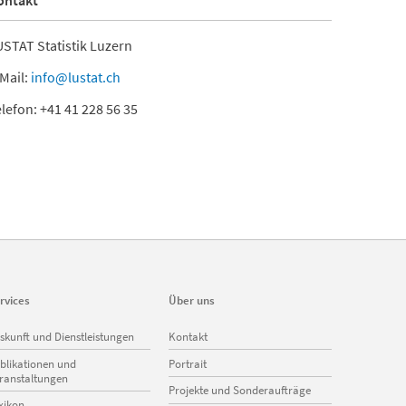
ontakt
STAT Statistik Luzern
Mail:
info@lustat.ch
lefon: +41 41 228 56 35
rvices
Über uns
vigation
Navigation
skunft und Dienstleistungen
Kontakt
erspringen
überspringen
blikationen und
Portrait
ranstaltungen
Projekte und Sonderaufträge
xikon