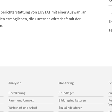
K
tsberichterstattung von LUSTAT mit einer Auswahl an
LU
en ermöglichen, die Luzerner Wirtschaft mit der
E-
n.
Te
Analysen
Monitoring
Se
Navigation
Navigation
Na
Bevölkerung
Grundlagen
Au
überspringen
überspringen
üb
Raum und Umwelt
Bildungsindikatoren
Pu
Ve
Wirtschaft und Arbeit
Sozialindikatoren
Le