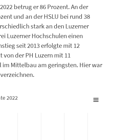
2022 betrug er 86 Prozent. An der
rozent und an der HSLU bei rund 38
rschiedlich stark an den Luzerner
drei Luzerner Hochschulen einen
stieg seit 2013 erfolgte mit 12
t von der PH Luzern mit 11
l im Mittelbau am geringsten. Hier war
 verzeichnen.
nte 2022
alente 2022