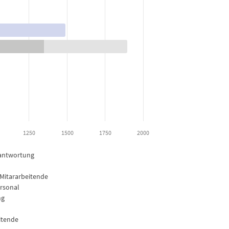
 to 1900.
1250
1500
1750
2000
rantwortung
 Mitararbeitende
ersonal
ng
itende