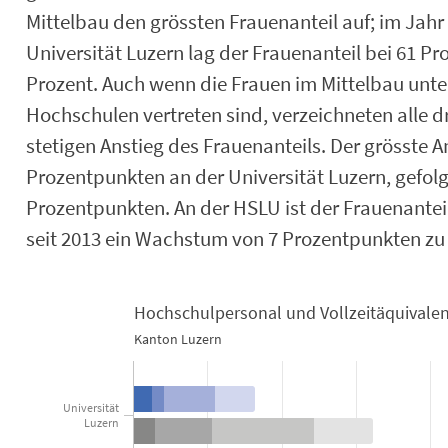
Mittelbau den grössten Frauenanteil auf; im Jahr 
Universität Luzern lag der Frauenanteil bei 61 P
Prozent. Auch wenn die Frauen im Mittelbau unte
Hochschulen vertreten sind, verzeichneten alle 
stetigen Anstieg des Frauenanteils. Der grösste An
Prozentpunkten an der Universität Luzern, gefolg
Prozentpunkten. An der HSLU ist der Frauenantei
seit 2013 ein Wachstum von 7 Prozentpunkten zu
Hochschulpersonal und Vollzeitäquivale
Hochschulpersonal und Vollzeitäquiv
Kanton Luzern
Bar chart with 8 data series.
Kanton Luzern
Universität
View as data table, Hochschulpersonal und Vollzeitäquivalente 2022
Luzern
The chart has 1 X axis displaying categories.