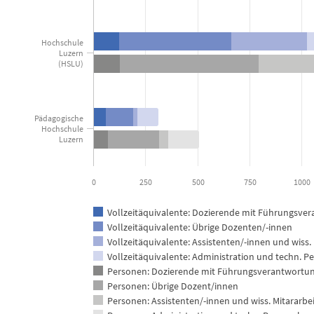
The chart has 1 Y axis displaying values. Data ranges from 61.2
Hochschule
Luzern
(HSLU)
Pädagogische
Hochschule
Luzern
0
250
500
750
1000
Vollzeitäquivalente: Dozierende mit Führungsve
Vollzeitäquivalente: Übrige Dozenten/-innen
Vollzeitäquivalente: Assistenten/-innen und wiss.
Vollzeitäquivalente: Administration und techn. P
Personen: Dozierende mit Führungsverantwortu
Personen: Übrige Dozent/innen
Personen: Assistenten/-innen und wiss. Mitararbe