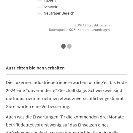
Luzern
Schweiz
Neutraler Bereich
LUSTAT Statistik Luzern
Datenquelle: KOF - Konjunkturumfragen
End of interactive chart.
E
•
•
Aussichten bleiben verhalten
Die Luzerner Industriebetriebe erwarten für die Zeit bis Ende
2024 eine "unveränderte" Geschäftslage. Schweizweit sind
die Industrieunternehmen etwas zuversichtlicher gestimmt:
Sie erwarten eine Verbesserung.
Auch was die Erwartungen für die kommenden drei Monate
betrifft deutet vorerst wenig auf das Einsetzen eines
Aufschwungs in der Luzerner Industrie hin: So gehen die