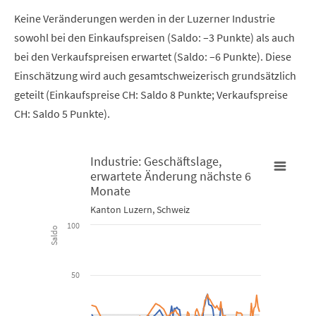
Keine Veränderungen werden in der Luzerner Industrie
sowohl bei den Einkaufspreisen (Saldo: –3 Punkte) als auch
bei den Verkaufspreisen erwartet (Saldo: –6 Punkte). Diese
Einschätzung wird auch gesamtschweizerisch grundsätzlich
geteilt (Einkaufspreise CH: Saldo 8 Punkte; Verkaufspreise
CH: Saldo 5 Punkte).
Industrie: Geschäftslage,
erwartete Änderung nächste 6
Industrie: Geschäftslage, erwartete Änderung nächste 6 Mona
Monate
I
Kanton Luzern, Schweiz
Combination chart with 3 data series.
C
100
Saldo
Kanton Luzern, Schweiz
K
50
View as data table, Industrie: Geschäftslage, erwartete
The chart has 1 X axis displaying Time. Data ranges from 2014-
T