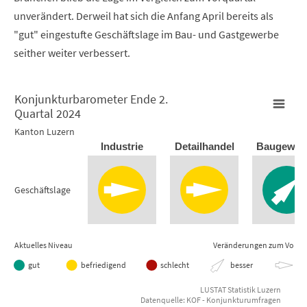
unverändert. Derweil hat sich die Anfang April bereits als
"gut" eingestufte Geschäftslage im Bau- und Gastgewerbe
seither weiter verbessert.
Konjunkturbarometer Ende 2.
Quartal 2024
Konjunkturbarometer Ende 2. Quartal 2024
Kanton Luzern
Industrie
Detailhandel
Baugewer
Empty chart
Kanton Luzern
Geschäftslage
View as data table, Konjunkturbarometer Ende 2. Quartal
Aktuelles Niveau
Veränderungen zum Vorqua
gut
befriedigend
schlecht
besser
gle
LUSTAT Statistik Luzern
Datenquelle: KOF - Konjunkturumfragen