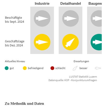
Industrie
Detailhandel
Baugewer
Empty chart
Kanton Luzern
Beschäftigte
bis Sept. 2024
View as data table, Konjunkturaussichten Ende 2. Quartal
Geschäftslage
bis Dez. 2024
Aktuelles Niveau
Erwartungen
gut
befriedigend
schlecht
besser
gle
LUSTAT Statistik Luzern
Datenquelle: KOF - Konjunkturumfragen
End of interactive chart.
Zu Methodik und Daten