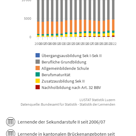
5000
0
2006
2007
2008
2009
2010
2011
2012
2013
2014
2015
2016
2017
2018
2019
2020
2021
2022
Übergangsausbildung Sek I-Sek II
Berufliche Grundbildung
Allgemeinbildende Schule
Berufsmaturität
Zusatzausbildung Sek II
Nachholbildung nach Art. 32 BBV
LUSTAT Statistik Luzern
Datenquelle: Bundesamt für Statistik - Statistik der Lernenden
End of interactive chart.
Lernende der Sekundarstufe II seit 2006/07
Lernende in kantonalen Brückenangeboten seit