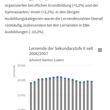
organisierten beruflichen Grundbildung (+5,2%) und der
Gymnasiasten/-innen (+2,2%). In den übrigen
Ausbildungskategorien waren die Lernendenzahlen überall
rückläufig, insbesondere bei den Lernenden in EBA-
Ausbildungen (–10,2%).
Lernende der Sekundarstufe II seit
2006/2007
Lernende der Sekundarstufe II seit 2006/2007
Schulort Kanton Luzern
25 000
Lernende
Bar chart with 6 data series.
Schulort Kanton Luzern
20 000
View as data table, Lernende der Sekundarstufe II seit 20
15 000
The chart has 1 X axis displaying categories.
The chart has 1 Y axis displaying Lernende. Data ranges from 0 t
10 000