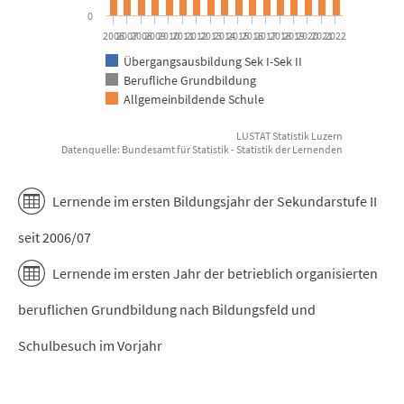
0
2006
2007
2008
2009
2010
2011
2012
2013
2014
2015
2016
2017
2018
2019
2020
2021
2022
Übergangsausbildung Sek I-Sek II
Berufliche Grundbildung
Allgemeinbildende Schule
LUSTAT Statistik Luzern
Datenquelle: Bundesamt für Statistik - Statistik der Lernenden
End of interactive chart.
Lernende im ersten Bildungsjahr der Sekundarstufe II
seit 2006/07
Lernende im ersten Jahr der betrieblich organisierten
beruflichen Grundbildung nach Bildungsfeld und
Schulbesuch im Vorjahr