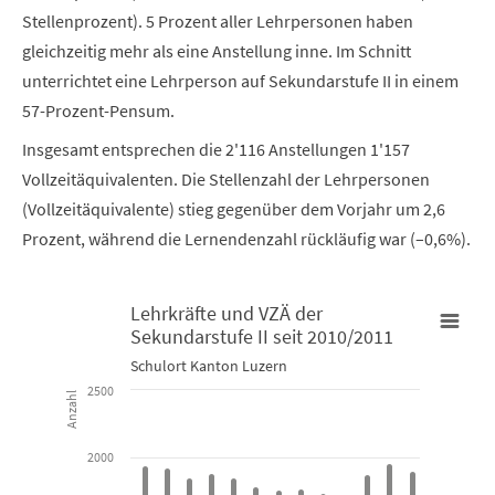
Stellenprozent). 5 Prozent aller Lehrpersonen haben
gleichzeitig mehr als eine Anstellung inne. Im Schnitt
unterrichtet eine Lehrperson auf Sekundarstufe II in einem
57-Prozent-Pensum.
Insgesamt entsprechen die 2'116 Anstellungen 1'157
Vollzeitäquivalenten. Die Stellenzahl der Lehrpersonen
(Vollzeitäquivalente) stieg gegenüber dem Vorjahr um 2,6
Prozent, während die Lernendenzahl rückläufig war (–0,6%).
Lehrkräfte und VZÄ der
Sekundarstufe II seit 2010/2011
Lehrkräfte und VZÄ der Sekundarstufe II seit 2010/2011
Schulort Kanton Luzern
2500
Anzahl
Bar chart with 2 data series.
Schulort Kanton Luzern
2000