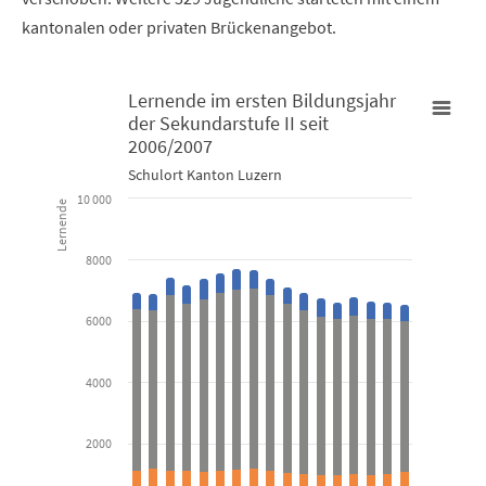
kantonalen oder privaten Brückenangebot.
Lernende im ersten Bildungsjahr
der Sekundarstufe II seit
Lernende im ersten Bildungsjahr der Sekundarstufe II seit 200
2006/2007
Schulort Kanton Luzern
Bar chart with 3 data series.
10 000
Lernende
Schulort Kanton Luzern
8000
View as data table, Lernende im ersten Bildungsjahr der S
The chart has 1 X axis displaying categories.
6000
The chart has 1 Y axis displaying Lernende. Data ranges from 982
4000
2000