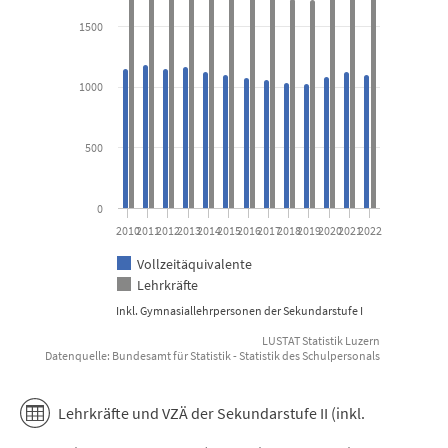
View as data table, Lehrkräfte und VZÄ der Sekundarstufe 
1500
The chart has 1 X axis displaying categories.
The chart has 1 Y axis displaying Anzahl. Data ranges from 1031 
1000
500
0
2010
2011
2012
2013
2014
2015
2016
2017
2018
2019
2020
2021
2022
Vollzeitäquivalente
Lehrkräfte
Inkl. Gymnasiallehrpersonen der Sekundarstufe I
LUSTAT Statistik Luzern
Datenquelle: Bundesamt für Statistik - Statistik des Schulpersonals
End of interactive chart.
Lehrkräfte und VZÄ der Sekundarstufe II (inkl.