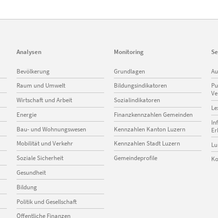
Analysen
Monitoring
Se
Navigation
Navigation
Na
Bevölkerung
Grundlagen
Au
überspringen
überspringen
üb
Raum und Umwelt
Bildungsindikatoren
Pu
Ve
Wirtschaft und Arbeit
Sozialindikatoren
Le
Energie
Finanzkennzahlen Gemeinden
In
Bau- und Wohnungswesen
Kennzahlen Kanton Luzern
Er
Mobilität und Verkehr
Kennzahlen Stadt Luzern
Lu
Soziale Sicherheit
Gemeindeprofile
Ko
Gesundheit
Bildung
Politik und Gesellschaft
Öffentliche Finanzen