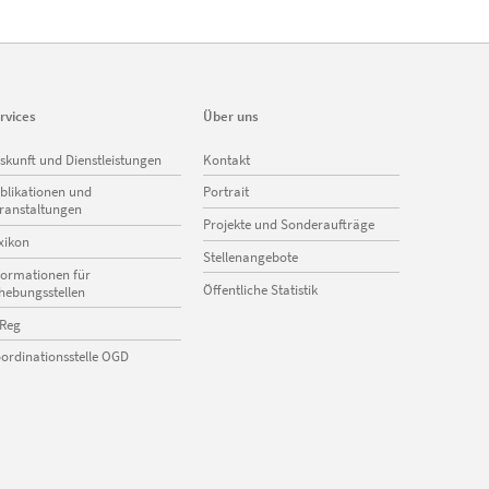
rvices
Über uns
vigation
Navigation
skunft und Dienstleistungen
Kontakt
erspringen
überspringen
blikationen und
Portrait
ranstaltungen
Projekte und Sonderaufträge
xikon
Stellenangebote
formationen für
Öffentliche Statistik
hebungsstellen
Reg
ordinationsstelle OGD