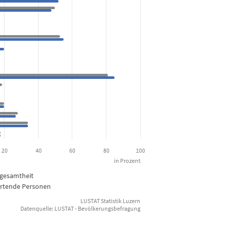
Anteil in Grundgesamtheit sowie nach Antwortenden - 2021
ges from 10 to 85.
20
40
60
80
100
in Prozent
gesamtheit
rtende Personen
LUSTAT Statistik Luzern
Datenquelle: LUSTAT - Bevölkerungsbefragung