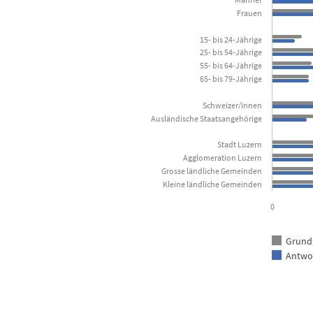
Kanton Luzern
Frauen
15- bis 24-Jährige
View as data table, Bevölkerungsgruppen nach 
25- bis 54-Jährige
The chart has 1 X axis displaying categories.
55- bis 64-Jährige
65- bis 79-Jährige
The chart has 1 Y axis displaying in Prozent . Data ran
Schweizer/innen
Ausländische Staatsangehörige
Stadt Luzern
Agglomeration Luzern
Grosse ländliche Gemeinden
Kleine ländliche Gemeinden
0
Grund
Antwo
End of interactive chart.