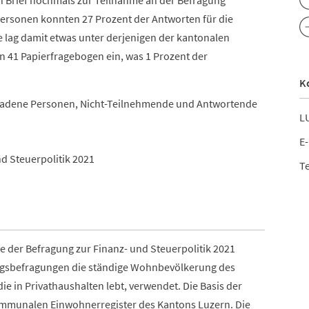
en Brief nochmals zur Teilnahme an der Befragung
Personen konnten 27 Prozent der Antworten für die
 lag damit etwas unter derjenigen der kantonalen
 41 Papierfragebogen ein, was 1 Prozent der
K
geladene Personen, Nicht-Teilnehmende und Antwortende
LU
E-
 Steuerpolitik 2021
Te
be der Befragung zur Finanz- und Steuerpolitik 2021
gsbefragungen die ständige Wohnbevölkerung des
ie in Privathaushalten lebt, verwendet. Die Basis der
mmunalen Einwohnerregister des Kantons Luzern. Die