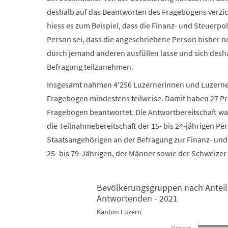
deshalb auf das Beantworten des Fragebogens verzi
hiess es zum Beispiel, dass die Finanz- und Steuerpo
Person sei, dass die angeschriebene Person bisher n
durch jemand anderen ausfüllen lasse und sich desha
Befragung teilzunehmen.
Insgesamt nahmen 4'256 Luzernerinnen und Luzerner
Fragebogen mindestens teilweise. Damit haben 27 P
Fragebogen beantwortet. Die Antwortbereitschaft war
die Teilnahmebereitschaft der 15- bis 24-jährigen P
Staatsangehörigen an der Befragung zur Finanz- und S
25- bis 79-Jährigen, der Männer sowie der Schweizer
Bevölkerungsgruppen nach Anteil
Antwortenden - 2021
Bevölkerungsgruppen nach Anteil in Grundgesamthe
Kanton Luzern
Bar chart with 2 data series.
Männer