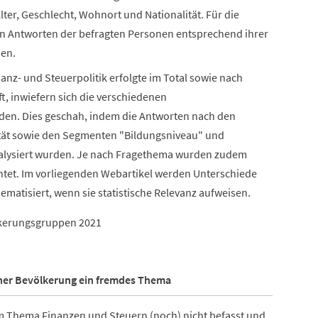
er, Geschlecht, Wohnort und Nationalität. Für die
en Antworten der befragten Personen entsprechend ihrer
den.
nz- und Steuerpolitik erfolgte im Total sowie nach
, inwiefern sich die verschiedenen
den. Dies geschah, indem die Antworten nach den
ität sowie den Segmenten "Bildungsniveau" und
analysiert wurden. Je nach Fragethema wurden zudem
htet. Im vorliegenden Webartikel werden Unterschiede
atisiert, wenn sie statistische Relevanz aufweisen.
ölkerungsgruppen 2021
zerner Bevölkerung ein fremdes Thema
dem Thema Finanzen und Steuern (noch) nicht befasst und