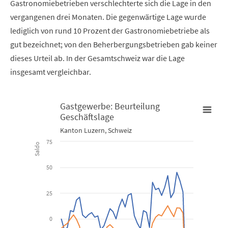
Gastronomiebetrieben verschlechterte sich die Lage in den
vergangenen drei Monaten. Die gegenwärtige Lage wurde
lediglich von rund 10 Prozent der Gastronomiebetriebe als
gut bezeichnet; von den Beherbergungsbetrieben gab keiner
dieses Urteil ab. In der Gesamtschweiz war die Lage
insgesamt vergleichbar.
Gastgewerbe: Beurteilung
Geschäftslage
Gastgewerbe: Beurteilung Geschäftslage
Kanton Luzern, Schweiz
75
Saldo
Line chart with 2 lines.
Kanton Luzern, Schweiz
50
View as data table, Gastgewerbe: Beurteilung Geschäftsl
25
The chart has 1 X axis displaying Time. Data ranges from 2010-01
0
The chart has 1 Y axis displaying Saldo. Data ranges from -65.42 