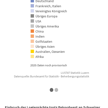
Deutschland
E
Frankreich, Italien
Vereinigtes Königreich
Übriges Europa
USA
Übriges Amerika
China
Indien
Golfstaaten
Übriges Asien
Australien, Ozeanien
Afrika
2020: Daten noch provisorisch
LUSTAT Statistik Luzern
Datenquelle: Bundesamt für Statistik - Beherbergungsstatistik
End of interactive chart.
•
•
Einbruch der Logiernächte trotz Rekordwert an Schweizer