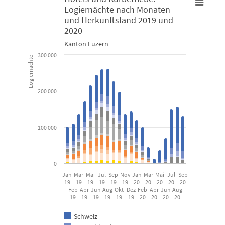
Logiernächte nach Monaten
Hotels und Kurbetriebe: Logiernächte nach Monaten und Her
und Herkunftsland 2019 und
L
2020
Bar chart with 13 data series.
L
Kanton Luzern
300 000
Kanton Luzern
K
Logiernächte
View as data table, Hotels und Kurbetriebe: Logiernäc
200 000
The chart has 1 X axis displaying categories.
T
The chart has 1 Y axis displaying Logiernächte. Data ranges fro
T
100 000
0
Jan
Mär
Mai
Jul
Sep
Nov
Jan
Mär
Mai
Jul
Sep
19
19
19
19
19
19
20
20
20
20
20
Feb
Apr
Jun
Aug
Okt
Dez
Feb
Apr
Jun
Aug
19
19
19
19
19
19
20
20
20
20
Schweiz