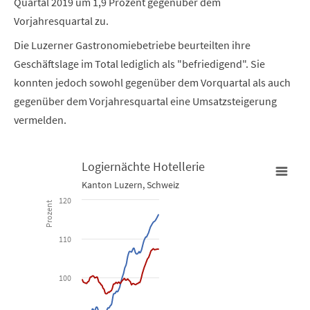
Quartal 2019 um 1,9 Prozent gegenüber dem
Vorjahresquartal zu.
Die Luzerner Gastronomiebetriebe beurteilten ihre
Geschäftslage im Total lediglich als "befriedigend". Sie
konnten jedoch sowohl gegenüber dem Vorquartal als auch
gegenüber dem Vorjahresquartal eine Umsatzsteigerung
vermelden.
Logiernächte Hotellerie
Logiernächte Hotellerie
Kanton Luzern, Schweiz
120
Prozent
Line chart with 2 lines.
Kanton Luzern, Schweiz
110
View as data table, Logiernächte Hotellerie
100
The chart has 1 X axis displaying Time. Data ranges from 2009-01
The chart has 1 Y axis displaying Prozent. Data ranges from 86 to