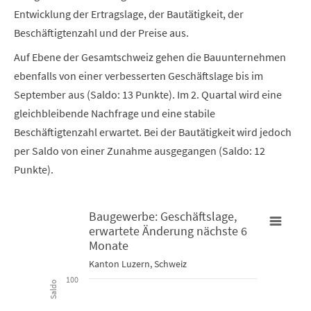
Entwicklung der Ertragslage, der Bautätigkeit, der
Beschäftigtenzahl und der Preise aus.
Auf Ebene der Gesamtschweiz gehen die Bauunternehmen
ebenfalls von einer verbesserten Geschäftslage bis im
September aus (Saldo: 13 Punkte). Im 2. Quartal wird eine
gleichbleibende Nachfrage und eine stabile
Beschäftigtenzahl erwartet. Bei der Bautätigkeit wird jedoch
per Saldo von einer Zunahme ausgegangen (Saldo: 12
Punkte).
Baugewerbe: Geschäftslage,
erwartete Änderung nächste 6
Baugewerbe: Geschäftslage, erwartete Änderung nächste 6 M
Monate
B
Kanton Luzern, Schweiz
Combination chart with 3 data series.
C
100
Saldo
Kanton Luzern, Schweiz
K