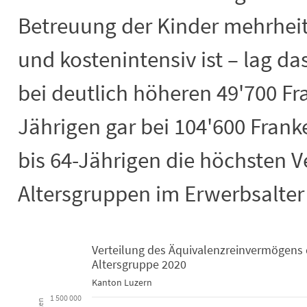
Betreuung der Kinder mehrheitl
und kostenintensiv ist – lag 
bei deutlich höheren 49'700 Fra
Jährigen gar bei 104'600 Frank
bis 64-Jährigen die höchsten 
Altersgruppen im Erwerbsalter 
Verteilung des Äquivalenzreinvermögens 
Altersgruppe 2020
Verteilung des Äquivalenzreinvermög
Kanton Luzern
1 500 000
Boxplot with 8 boxes. Box plot charts are typically used to di