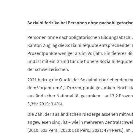
Sozialhilferisiko bei Personen ohne nachobligatori
Personen ohne nachobligatorischen Bildungsabschlus
Kanton Zug lag die Sozialhilfequote entsprechender P
Prozentpunkte weniger als im Vorjahr. Ein tieferes 
und ist mit ein Grund für die höhere Sozialhilfequ
der schweizerischen.
2021 betrug die Quote der Sozialhilfebeziehenden mit
dem Vorjahr um 0,1 Prozentpunkt gesunken. Noch stär
ausländischer Nationalität gesunken – auf 3,2 Prozent
3,3%; 2019: 3,4%).
Die Zahl der ausländischen Niedergelassenen mit Aufe
angewiesen sind, ist
– wie in mehreren Zentralschwe
(2019: 603 Pers.; 2020: 519 Pers.; 2021: 474 Pers.). I