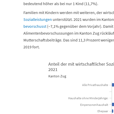
bedeutend höher als bei nur 1 Kind (11,7%).
Familien mit Kindern werden mit weiteren, der wirtsc
Sozialleistungen
unterstützt. 2021 wurden im Kanto
bevorschusst
(–7,1% gegenüber dem Vorjahr). Damit i
Alimentenbevorschussungen im Kanton Zug rückläufig
Mutterschaftsbeiträge. Das sind 11,3 Prozent weniger 
2019 fort.
Anteil der mit wirtschaftlicher So
2021
Anteil der mit wirtschaftlicher Sozialhilfe unterstüt
Kanton Zug
Alle Privathaushalte
Bar chart with 11 bars.
Kanton Zug
Haushalte ohne Minderjährige:
Einpersonenhaushalt
View as data table, Anteil der mit wirtschaftlich
Ehepaar