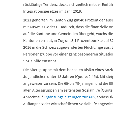
rückläufige Tendenz deckt sich zeitlich mit der Einf
Integrationsgesetzes im Jahr 2019.
2021 gehörten im Kanton Zug gut 40 Prozent der aus
mit Ausweis B oder F. Dadurch, dass die finanzielle
auf die Kantone und Gemeinden übergeht, wuchs dies
Kantonen erneut, in Zug um 3,1 Prozentpunkte auf 30,
2016 in die Schweiz zugewanderten Flüchtlinge aus. B
Personengruppe vor einer ganz besonderen Situation
Sozialhilfe entsteht.
Die Altersgruppe mit dem höchsten Risiko eines Sozi
Jugendlichen unter 18 Jahren (Quote: 2,4%). Mit steig
angewiesen zu sein: Die 65-bis 79-jährigen und die 
allen Altersgruppen am seltensten Sozialhilfe (Quote
Anrecht auf
Ergänzungsleistungen zur AHV
, sodass s
Auffangnetz der wirtschaftlichen Sozialhilfe angewie