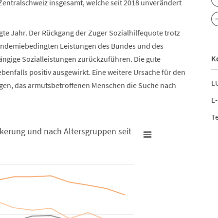
er Zentralschweiz insgesamt, welche seit 2018 unverändert
te Jahr. Der Rückgang der Zuger Sozialhilfequote trotz
pandemiebedingten Leistungen des Bundes und des
K
ngige Sozialleistungen zurückzuführen. Die gute
ebenfalls positiv ausgewirkt
.
Eine weitere Ursache für den
LU
en, das armutsbetroffenen Menschen die Suche nach
E-
Te
kerung und nach Altersgruppen seit
ltersgruppen seit 2008
tbevölkerung und nach Altersgruppen seit 2008