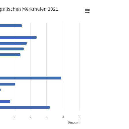
grafischen Merkmalen 2021
len 2021
iodemografischen Merkmalen 2021
from 0 to 3.9.
1
2
3
4
5
Prozent