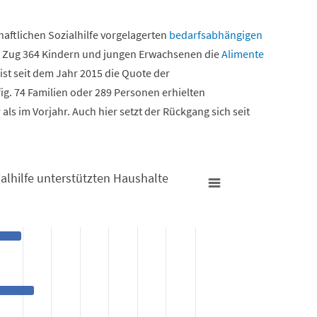
haftlichen Sozialhilfe vorgelagerten
bedarfsabhängigen
n Zug 364 Kindern und jungen Erwachsenen die
Alimente
st seit dem Jahr 2015 die Quote der
. 74 Familien oder 289 Personen erhielten
als im Vorjahr. Auch hier setzt der Rückgang sich seit
zialhilfe unterstützten Haushalte
zten Haushalte 2021
er Sozialhilfe unterstützten Haushalte 2021