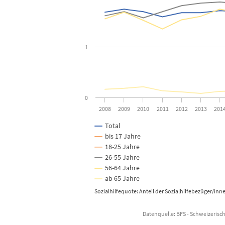
The chart has 1 X axis displaying categories.
The chart has 1 Y axis displaying Prozent. Data ranges
1
0
2008
2009
2010
2011
2012
2013
201
Total
bis 17 Jahre
18-25 Jahre
26-55 Jahre
56-64 Jahre
ab 65 Jahre
Sozialhilfequote: Anteil der Sozialhilfebezüger/i
Datenquelle: BFS - Schweizerisch
End of interactive chart.