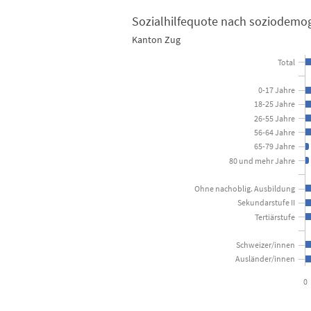
Sozialhilfequote nach soziodemo
Kanton Zug
Sozialhilfequote nach soziodemografischen Merkma
Total
Bar chart with 15 bars.
0-17 Jahre
Kanton Zug
18-25 Jahre
26-55 Jahre
56-64 Jahre
View as data table, Sozialhilfequote nach soz
65-79 Jahre
The chart has 1 X axis displaying categories.
80 und mehr Jahre
The chart has 1 Y axis displaying Prozent. Data ranges 
Ohne nachoblig. Ausbildung
Sekundarstufe II
Tertiärstufe
Schweizer/innen
Ausländer/innen
0