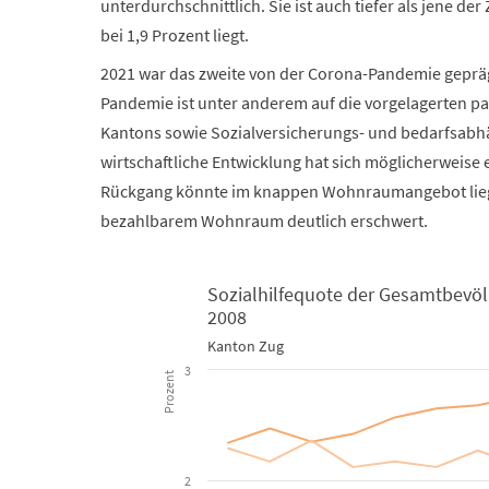
unterdurchschnittlich. Sie ist auch tiefer als jene d
bei 1,9 Prozent liegt.
2021 war das zweite von der Corona-Pandemie gepräg
Pandemie ist unter anderem auf die vorgelagerten 
Kantons sowie Sozialversicherungs- und bedarfsabhä
wirtschaftliche Entwicklung hat sich möglicherweise 
Rückgang könnte im knappen Wohnraumangebot lieg
bezahlbarem Wohnraum deutlich erschwert.
Sozialhilfequote der Gesamtbevöl
2008
Sozialhilfequote der Gesamtbevölkerung und nach A
Kanton Zug
3
Prozent
Line chart with 6 lines.
Kanton Zug
View as data table, Sozialhilfequote der Gesam
2