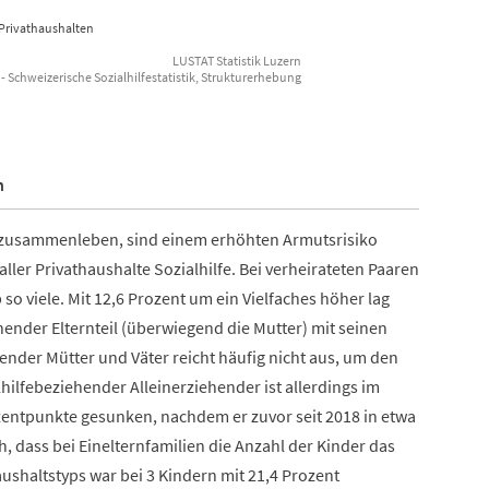
 Privathaushalten
LUSTAT Statistik Luzern
- Schweizerische Sozialhilfestatistik, Strukturerhebung
n
il zusammenleben, sind einem erhöhten Armutsrisiko
ller Privathaushalte Sozialhilfe. Bei verheirateten Paaren
 so viele. Mit 12,6 Prozent um ein Vielfaches höher lag
ehender Elternteil (überwiegend die Mutter) mit seinen
der Mütter und Väter reicht häufig nicht aus, um den
hilfebeziehender Alleinerziehender ist allerdings im
entpunkte gesunken, nachdem er zuvor seit 2018 in etwa
, dass bei Einelternfamilien die Anzahl der Kinder das
Haushaltstyps war bei 3 Kindern mit 21,4 Prozent