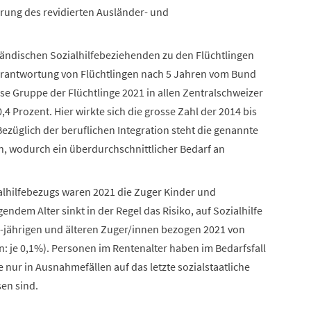
ührung des revidierten Ausländer- und
ländischen Sozialhilfebeziehenden zu den Flüchtlingen
 Verantwortung von Flüchtlingen nach 5 Jahren vom Bund
e Gruppe der Flüchtlinge 2021 in allen Zentralschweizer
4 Prozent. Hier wirkte sich die grosse Zahl der 2014 bis
ezüglich der beruflichen Integration steht die genannte
, wodurch ein überdurchschnittlicher Bedarf an
alhilfebezugs waren 2021 die Zuger Kinder und
endem Alter sinkt in der Regel das Risiko, auf Sozialhilfe
80-jährigen und älteren Zuger/innen bezogen 2021 von
n: je 0,1%). Personen im Rentenalter haben im Bedarfsfall
ie nur in Ausnahmefällen auf das letzte sozialstaatliche
sen sind.