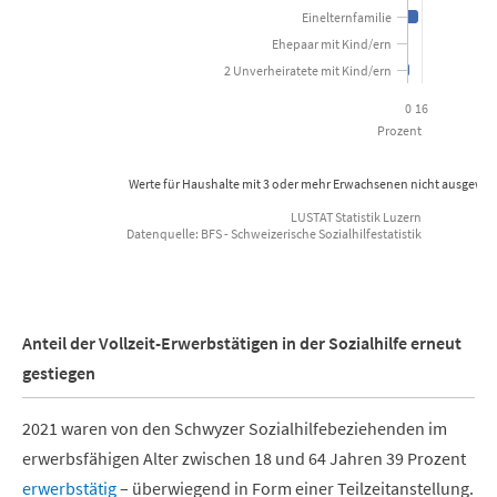
Einelternfamilie
Ehepaar mit Kind/ern
2 Unverheiratete mit Kind/ern
0
16
Prozent
Werte für Haushalte mit 3 oder mehr Erwachsenen nicht ausgewie
LUSTAT Statistik Luzern
Datenquelle: BFS - Schweizerische Sozialhilfestatistik
End of interactive chart.
Anteil der Vollzeit-Erwerbstätigen in der Sozialhilfe erneut
gestiegen
2021 waren von den Schwyzer Sozialhilfebeziehenden im
erwerbsfähigen Alter zwischen 18 und 64 Jahren 39 Prozent
erwerbstätig
– überwiegend in Form einer Teilzeitanstellung.