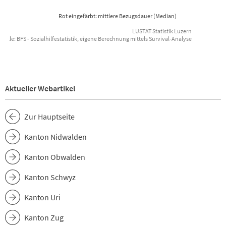
Rot eingefärbt: mittlere Bezugsdauer (Median)
LUSTAT Statistik Luzern
uelle: BFS - Sozialhilfestatistik, eigene Berechnung mittels Survival-Analyse
End of interactive chart.
Aktueller Webartikel
Zur Hauptseite
Kanton Nidwalden
Kanton Obwalden
Kanton Schwyz
Kanton Uri
Kanton Zug