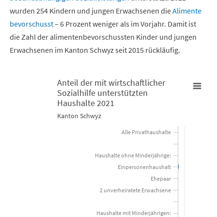
wurden 254 Kindern und jungen Erwachsenen die
Alimente
bevorschusst
– 6 Prozent weniger als im Vorjahr. Damit ist
die Zahl der alimentenbevorschussten Kinder und jungen
Erwachsenen im Kanton Schwyz seit 2015 rückläufig.
Anteil der mit wirtschaftlicher
Sozialhilfe unterstützten
Anteil der mit wirtschaftlicher Sozialhilfe unterstützten Hausha
Haushalte 2021
Kanton Schwyz
Bar chart with 11 bars.
Alle Privathaushalte
Kanton Schwyz
Haushalte ohne Minderjährige:
View as data table, Anteil der mit wirtschaftlicher Sozialhi
Einpersonenhaushalt
The chart has 1 X axis displaying categories.
Ehepaar
2 unverheiratete Erwachsene
The chart has 1 Y axis displaying Prozent. Data ranges from 0.2 to
Haushalte mit Minderjährigen: