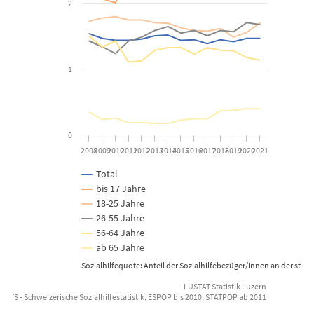
2
The chart has 1 X axis displaying categories.
The chart has 1 Y axis displaying Prozent. Data ranges from 0.17 
1
0
2008
2009
2010
2011
2012
2013
2014
2015
2016
2017
2018
2019
2020
2021
Total
bis 17 Jahre
18-25 Jahre
26-55 Jahre
56-64 Jahre
ab 65 Jahre
Sozialhilfequote: Anteil der Sozialhilfebezüger/innen an der st
LUSTAT Statistik Luzern
: BFS - Schweizerische Sozialhilfestatistik, ESPOP bis 2010, STATPOP ab 2011
End of interactive chart.