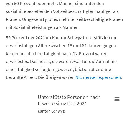
von 50 Prozent oder mehr. Männer sind unter den
sozialhilfebeziehenden Vollzeitbeschäftigten häufiger als
Frauen. Umgekehrt gibt es mehr teilzeitbeschäftigte Frauen
mit Sozialhilfeleistungen als Männer.
59 Prozent der 2021 im Kanton Schwyz Unterstützten im
erwerbsfähigen Alter zwischen 18 und 64 Jahren gingen
keiner beruflichen Tätigkeit nach. 22 Prozent waren
erwerbslos. Das heisst, sie wären zwar für die Aufnahme
einer Tätigkeit verfügbar gewesen, blieben aber ohne
bezahlte Arbeit. Die Übrigen waren
Nichterwerbspersonen
.
Unterstützte Personen nach
Erwerbssituation 2021
Unterstützte Personen nach Erwerbssituation 2021
U
Kanton Schwyz
Pie chart with 4 slices.
B
Kanton Schwyz
K