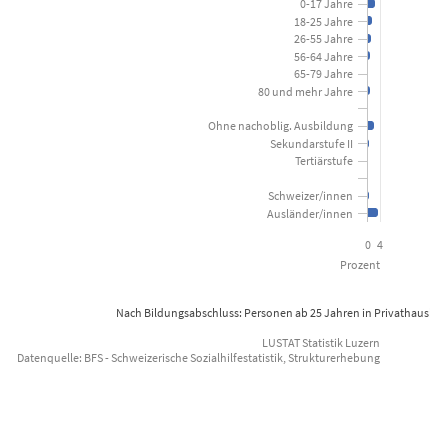
0-17 Jahre
18-25 Jahre
View as data table, Sozialhilfequote nach soziodemogra
26-55 Jahre
56-64 Jahre
The chart has 1 X axis displaying categories.
65-79 Jahre
80 und mehr Jahre
The chart has 1 Y axis displaying Prozent. Data ranges from 0 to 3
Ohne nachoblig. Ausbildung
Sekundarstufe II
Tertiärstufe
Schweizer/innen
Ausländer/innen
0
4
Prozent
Nach Bildungsabschluss: Personen ab 25 Jahren in Privathaushal
LUSTAT Statistik Luzern
Datenquelle: BFS - Schweizerische Sozialhilfestatistik, Strukturerhebung
End of interactive chart.