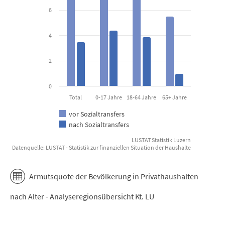
6
The chart has 1 Y axis displaying Prozent. Data ranges from 1 to 9
4
2
0
Total
0-17 Jahre
18-64 Jahre
65+ Jahre
vor Sozialtransfers
nach Sozialtransfers
LUSTAT Statistik Luzern
Datenquelle: LUSTAT - Statistik zur finanziellen Situation der Haushalte
End of interactive chart.
Armutsquote der Bevölkerung in Privathaushalten
nach Alter - Analyseregionsübersicht Kt. LU