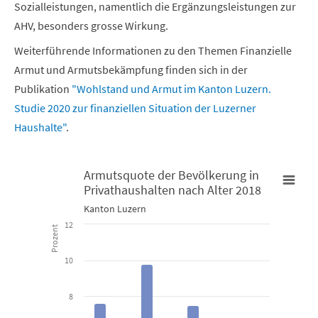
Sozialleistungen, namentlich die Ergänzungsleistungen zur
AHV, besonders grosse Wirkung.
Weiterführende Informationen zu den Themen Finanzielle
Armut und Armutsbekämpfung finden sich in der
Publikation
"Wohlstand und Armut im Kanton Luzern.
Studie 2020 zur finanziellen Situation der Luzerner
Haushalte"
.
Armutsquote der Bevölkerung in
Privathaushalten nach Alter 2018
Armutsquote der Bevölkerung in Privathaushalten nach Alter 2
Kanton Luzern
12
Prozent
Bar chart with 2 data series.
Kanton Luzern
10
View as data table, Armutsquote der Bevölkerung in Priva
8
The chart has 1 X axis displaying categories.