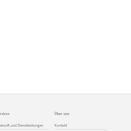
rvices
Über uns
vigation
Navigation
skunft und Dienstleistungen
Kontakt
erspringen
überspringen