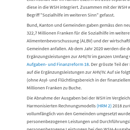
diese in die WSH integriert. Zusammen mit der WSH 
Begriff "Sozialhilfe im weiteren Sinn" gefasst.
Bund, Kanton und Gemeinden gaben gemäss den neus
322,7 Millionen Franken für die Sozialhilfe im weiter
Alimentenbevorschussung (ALBV) und der wirtschaftli
Gemeinden anfallen. Ab dem Jahr 2020 werden die d
Ergänzungsleistungen zur AHV/IV im ganzen Umfang 
Aufgaben- und Finanzreform 18
. Der grösste Teil de
auf die Ergänzungsleistungen zur AHV/IV. Auf sie fol
(ohne Asyl- und Flüchtlingsbereich in der finanzielle
Millionen Franken zu Buche.
Die Abnahme der Ausgaben bei der WSH im Vergleich 
Harmonisierten Rechnungsmodells
(HRM 2)
2018 zur
vollumfänglich von den Gemeinden umgesetzt wurde.
personenbezogenen Leistungen und Durchführungs
personenbezogene Leistungen bei den WSH-Ausgaben