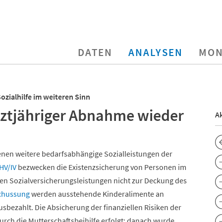
DATEN
ANALYSEN
MON
ozialhilfe im weiteren Sinn
tztjähriger Abnahme wieder
Ak
enen weitere bedarfsabhängige Sozialleistungen der
HV/IV
bezwecken die Existenzsicherung von Personen im
n Sozialversicherungsleistungen nicht zur Deckung des
chussung
werden ausstehende Kinderalimente an
usbezahlt. Die Absicherung der finanziellen Risiken der
urch die Mutterschaftsbeihilfe erfolgt; danach wurde