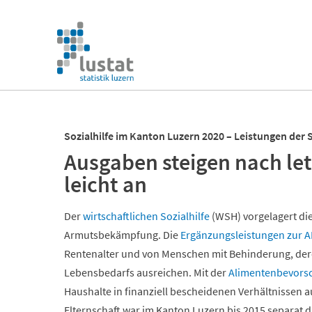
Navigation
überspringen
Navigation
überspringen
Sozialhilfe im Kanton Luzern 2020 – Leistungen der S
Ausgaben steigen nach le
leicht an
Der
wirtschaftlichen Sozialhilfe
(WSH) vorgelagert di
Armutsbekämpfung. Die
Ergänzungsleistungen zur A
Rentenalter und von Menschen mit Behinderung, dere
Lebensbedarfs ausreichen. Mit der
Alimentenbevors
Haushalte in finanziell bescheidenen Verhältnissen a
Elternschaft war im Kanton Luzern bis 2015 separat d