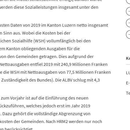
werden diese Sozialleistungen insgesamt unter den
ten Daten von 2019 im Kanton Luzern netto insgesamt
en Sinn aus. Wobei die Kosten bei der
chen Sozialhilfe (WSH) vollumfänglich bei den
em Kanton obliegenden Ausgaben für die
von den Gemeinden getragen. Dies aufgrund der
K
r Nettoausgaben entfiel 2019 mit 240,9 Millionen Franken
gte die WSH mit Nettoausgaben von 77,5 Millionen Franken
LU
n Zuständigkeit des Bundes). Die ALBV schlug mit 4,3
E-
Te
zum Vorjahr ist auf die Einführung des neuen
ückzuführen, welches jedoch erst im Jahr 2019
 Dazu gehört die vollständige Abgrenzung von
kosten der Gemeinden. Nach HRM2 werden nur noch
 berücksichtigt.