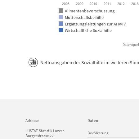
2008
2009
2010
2011
2012
2013
Alimentenbevorschussung
Mutterschaftsbeihilfe
Ergänzungsleistungen zur AHV/IV
Wirtschaftliche Sozialhilfe
Datenquell
End of interactive chart.
Nettoausgaben der Sozialhilfe im weiteren Sinn 
Adresse
Daten
Navigation
LUSTAT Statistik Luzern
Bevölkerung
überspringen
Burgerstrasse 22