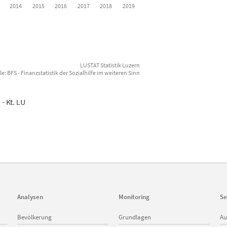
2014
2015
2016
2017
2018
2019
LUSTAT Statistik Luzern
e: BFS - Finanzstatistik der Sozialhilfe im weiteren Sinn
- Kt. LU
Analysen
Monitoring
Se
Navigation
Navigation
Na
Bevölkerung
Grundlagen
Au
überspringen
überspringen
üb