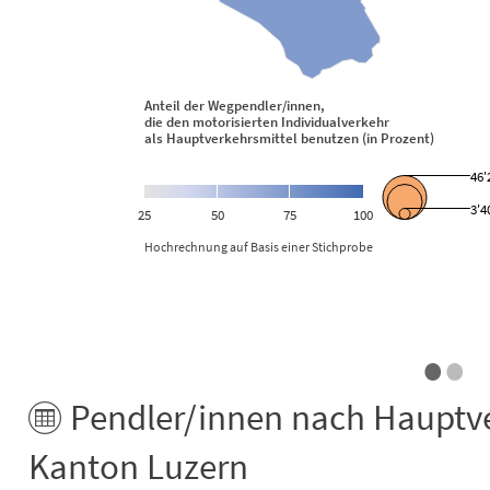
Anteil der Wegpendler/innen,
die den motorisierten Individualverkehr
als Hauptverkehrsmittel benutzen (in Prozent)
46'
3'4
25
50
75
100
Hochrechnung auf Basis einer Stichprobe
•
•
End of interactive chart.
Pendler/innen nach Hauptver
Kanton Luzern