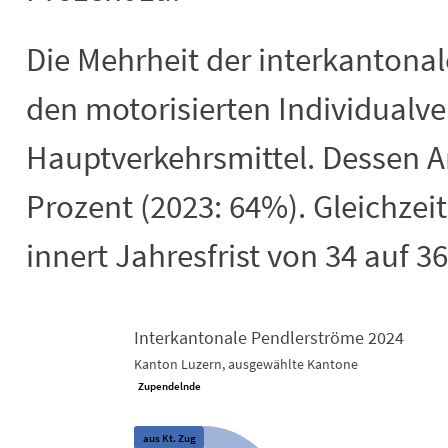
Die Mehrheit der interkantona
den motorisierten Individualve
Hauptverkehrsmittel. Dessen An
Prozent
(2023: 64%). Gleichzeit
innert Jahresfrist von 34 auf 3
Interkantonale Pendlerströme 2024
Kanton Luzern, ausgewählte Kantone
Interkantonale Pendlerströme 2024
Zupendelnde
Chart with 18 data points.
aus Kt. Zug
Kanton Luzern, ausgewählte Kantone