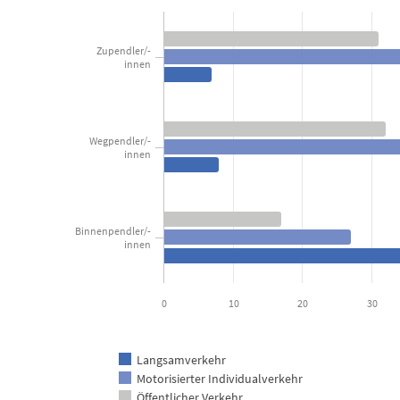
Pendler/innen nach Hauptverkehrsmi
Bar chart with 3 data series.
Zupendler/-
Kanton Luzern
innen
View as data table, Pendler/innen nach Hauptverkehrsmittel 2024
The chart has 1 X axis displaying categories.
The chart has 1 Y axis displaying Prozent. Data ranges from 7 t
Wegpendler/-
innen
Binnenpendler/-
innen
0
10
20
30
Langsamverkehr
Motorisierter Individualverkehr
Öffentlicher Verkehr