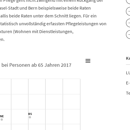
en Pflege geht nicht zwingend mit einem Rückgang der
asel-Stadt und Bern beispielsweise beide Raten
lis beide Raten unter dem Schnitt liegen. Für ein
atistisch unvollständig erfassten Pflegeleistungen von
kturen (Wohnen mit Dienstleistungen,
en.
K
bei Personen ab 65 Jahren 2017
on Leistungen bei Personen ab 65 Jahren 2017
LU
E-
Te
Pflege:Inanspruchnahme von Leistungen bei Personen ab 65 Ja
BS
BS
 Pflegetage pro Einwohner/in im Alter 65+. Data ranges from 16.8 to 
NE
NE
n pro Einwohner/in im Alter 65+. Data ranges from 3.9 to 14.1.