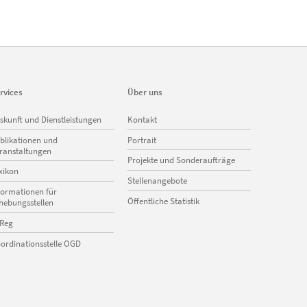
rvices
Über uns
vigation
Navigation
skunft und Dienstleistungen
Kontakt
erspringen
überspringen
blikationen und
Portrait
ranstaltungen
Projekte und Sonderaufträge
xikon
Stellenangebote
formationen für
Öffentliche Statistik
hebungsstellen
Reg
ordinationsstelle OGD