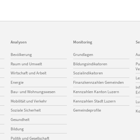
Analysen
Monitoring
Se
Navigation
Navigation
Na
Bevölkerung
Grundlagen
Au
überspringen
überspringen
üb
Raum und Umwelt
Bildungsindikatoren
Pu
Ve
Wirtschaft und Arbeit
Sozialindikatoren
Le
Energie
Finanzkennzahlen Gemeinden
In
Bau- und Wohnungswesen
Kennzahlen Kanton Luzern
Er
Mobilität und Verkehr
Kennzahlen Stadt Luzern
Lu
Soziale Sicherheit
Gemeindeprofile
Ko
Gesundheit
Bildung
Politik und Gesellschaft