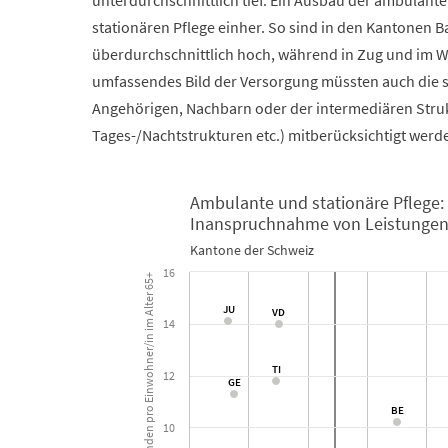
unterdurchschnittlich tief. Ein Ausbau der ambulant
stationären Pflege einher. So sind in den Kantonen B
überdurchschnittlich hoch, während in Zug und im Wal
umfassendes Bild der Versorgung müssten auch die st
Angehörigen, Nachbarn oder der intermediären Stru
Tages-/Nachtstrukturen etc.) mitberücksichtigt werd
Ambulante und stationäre Pflege:
Inanspruchnahme von Leistungen 
Ambulante und stationäre Pflege:Inanspruchnahme v
Kantone der Schweiz
16
+
Scatter chart with 27 points.
S
p
i
t
e
x
:
P
f
l
e
g
e
s
t
u
n
d
e
n
p
r
o
E
i
n
w
o
h
n
e
r
/
i
n
i
m
A
l
t
e
r
6
5
JU
JU
VD
VD
Kantone der Schweiz
14
TI
TI
View as data table, Ambulante und stationäre 
12
GE
GE
The chart has 1 X axis displaying Alters-/Pflegeheime:
BE
BE
The chart has 1 Y axis displaying Spitex: Pflegestunde
10