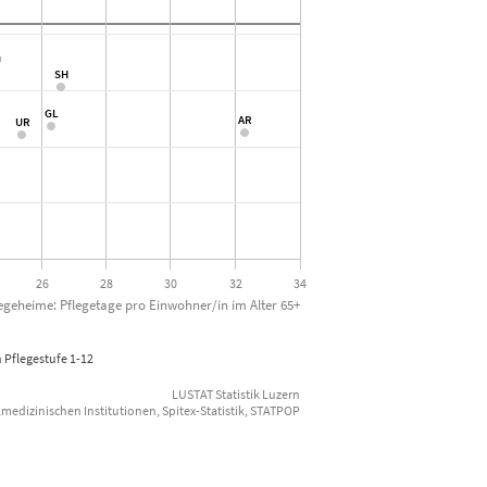
U
U
SH
SH
GL
GL
AR
AR
UR
UR
26
28
30
32
34
legeheime: Pflegetage pro Einwohner/in im Alter 65+
 Pflegestufe 1-12
LUSTAT Statistik Luzern
almedizinischen Institutionen, Spitex-Statistik, STATPOP