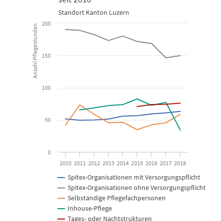
Line chart with 5 lines.
Standort Kanton Luzern
200
Standort Kanton Luzern
Anzahl Pflegestunden
View as data table, Spitex-Organisationen und selbständig
150
The chart has 1 X axis displaying categories.
The chart has 1 Y axis displaying Anzahl Pflegestunden. Data ran
100
50
0
2010
2011
2012
2013
2014
2015
2016
2017
2018
Spitex-Organisationen mit Versorgungspflicht
Spitex-Organisationen ohne Versorgungspflicht
Selbständige Pflegefachpersonen
Inhouse-Pflege
Tages- oder Nachtstrukturen