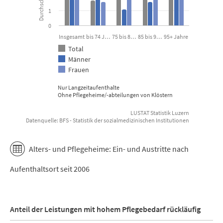
1
0
Insgesamt
bis 74 J…
75 bis 8…
85 bis 9…
95+ Jahre
Total
Männer
Frauen
Nur Langzeitaufenthalte
Ohne Pflegeheime/-abteilungen von Klöstern
LUSTAT Statistik Luzern
Datenquelle: BFS - Statistik der sozialmedizinischen Institutionen
End of interactive chart.
Alters- und Pflegeheime: Ein- und Austritte nach
Aufenthaltsort seit 2006
Anteil der Leistungen mit hohem Pflegebedarf rückläufig