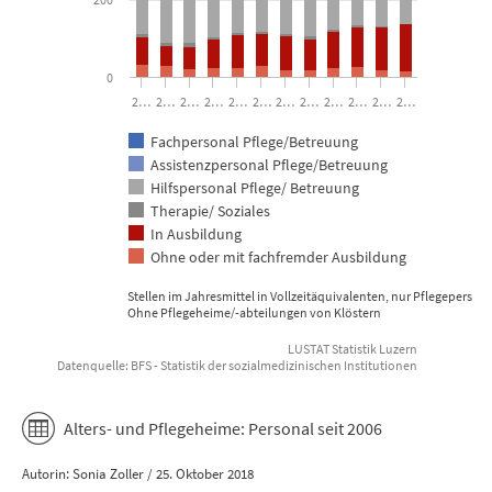
0
2…
2…
2…
2…
2…
2…
2…
2…
2…
2…
2…
2…
Fachpersonal Pflege/Betreuung
Assistenzpersonal Pflege/Betreuung
Hilfspersonal Pflege/ Betreuung
Therapie/ Soziales
In Ausbildung
Ohne oder mit fachfremder Ausbildung
Stellen im Jahresmittel in Vollzeitäquivalenten, nur Pflegepersona
Ohne Pflegeheime/-abteilungen von Klöstern
LUSTAT Statistik Luzern
Datenquelle: BFS - Statistik der sozialmedizinischen Institutionen
End of interactive chart.
Alters- und Pflegeheime: Personal seit 2006
Autorin: Sonia Zoller / 25. Oktober 2018