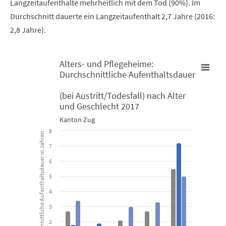
Langzeitaufenthalte mehrheitlich mit dem Tod (90%). Im
Durchschnitt dauerte ein Langzeitaufenthalt 2,7 Jahre (2016:
2,8 Jahre).
Alters- und Pflegeheime:
Durchschnittliche Aufenthaltsdauer
Alters- und Pflegeheime: Durchschnittliche Aufenthaltsdauer (b
(bei Austritt/Todesfall) nach Alter
und Geschlecht 2017
Bar chart with 3 data series.
Kanton Zug
Kanton Zug
8
Durchschnittliche Aufenthaltsdauer in Jahren
7
View as data table, Alters- und Pflegeheime: Durchschnittl
6
The chart has 1 X axis displaying categories.
5
The chart has 1 Y axis displaying Durchschnittliche Aufenthaltsda
4
3
2