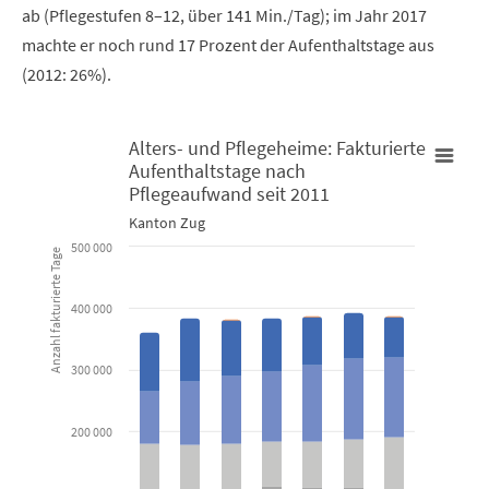
ab (Pflegestufen 8–12, über 141 Min./Tag); im Jahr 2017
machte er noch rund 17 Prozent der Aufenthaltstage aus
(2012: 26%).
Alters- und Pflegeheime: Fakturierte
Aufenthaltstage nach
Alters- und Pflegeheime: Fakturierte Aufenthaltstage nach Pfl
Pflegeaufwand seit 2011
Kanton Zug
Bar chart with 6 data series.
500 000
Anzahl fakturierte Tage
Kanton Zug
400 000
View as data table, Alters- und Pflegeheime: Fakturierte 
The chart has 1 X axis displaying categories.
300 000
The chart has 1 Y axis displaying Anzahl fakturierte Tage. Data 
200 000