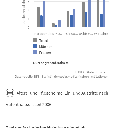
3
2
1
0
Insgesamt
bis 74 J…
75 bis 8…
85 bis 9…
95+ Jahre
Total
Männer
Frauen
Nur Langzeitaufenthalte
LUSTAT Statistik Luzern
Datenquelle: BFS - Statistik der sozialmedizinischen Institutionen
End of interactive chart.
Alters- und Pflegeheime: Ein- und Austritte nach
Aufenthaltsort seit 2006
Zahl der fakturierten Heimtage nimmt ab