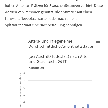
hohen Anteil an Plätzen für Zwischenlösungen verfügt. Diese
werden von Personen genutzt, die entweder auf einen
Langzeitpflegeplatz warten oder nach einem
Spitalaufenthalt eine Nachbetreuung benötigen.
Alters- und Pflegeheime:
Durchschnittliche Aufenthaltsdauer
Alters- und Pflegeheime: Durchschnittliche Aufenthaltsdauer (b
(bei Austritt/Todesfall) nach Alter
und Geschlecht 2017
Bar chart with 3 data series.
Kanton Uri
Kanton Uri
8
Durchschnittliche Aufenthaltsdauer in Jahren
7
View as data table, Alters- und Pflegeheime: Durchschnittl
6
The chart has 1 X axis displaying categories.
5
The chart has 1 Y axis displaying Durchschnittliche Aufenthaltsda
4