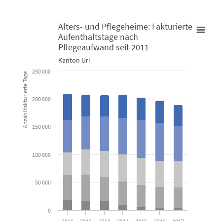
Alters- und Pflegeheime: Fakturierte
Aufenthaltstage nach
Alters- und Pflegeheime: Fakturierte Aufenthaltstage nach Pfl
Pflegeaufwand seit 2011
Kanton Uri
Bar chart with 6 data series.
250 000
Anzahl fakturierte Tage
Kanton Uri
200 000
View as data table, Alters- und Pflegeheime: Fakturierte 
The chart has 1 X axis displaying categories.
150 000
The chart has 1 Y axis displaying Anzahl fakturierte Tage. Data 
100 000
50 000
0