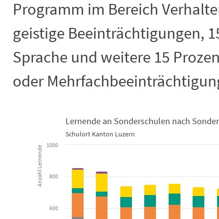
Programm im Bereich Verhalten
geistige Beeinträchtigungen, 1
Sprache und weitere 15 Prozen
oder Mehrfachbeeinträchtigun
Lernende an Sonderschulen nach Sonder
Schulort Kanton Luzern
Lernende an Sonderschulen nach So
1000
Anzahl Lernende
Bar chart with 6 data series.
Schulort Kanton Luzern
800
View as data table, Lernende an Sonderschulen nach Sonderschulpr
The chart has 1 X axis displaying categories.
The chart has 1 Y axis displaying Anzahl Lernende. Data range
600