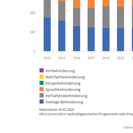
400
200
0
2014
2015
2016
2017
2018
2019
Hörbehinderung
Mehrfachbehinderung
Körperbehinderung
Sprachbehinderung
Verhaltensbehinderung
Geistige Behinderung
Datenstand: 04.03.2026
Ohne Lernende in nachobligatorischen Programmen oder Pr
Datenq
End of interactive chart.