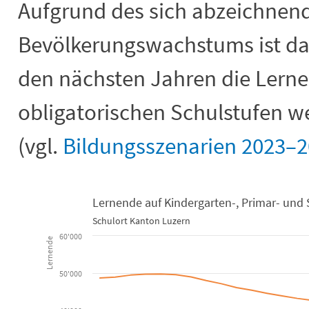
Aufgrund des sich abzeichnen
Bevölkerungswachstums ist da
den nächsten Jahren die Lern
obligatorischen Schulstufen 
(vgl.
Bildungsszenarien 2023–
Lernende auf Kindergarten-, Primar- und 
Schulort Kanton Luzern
Lernende auf Kindergarten-, Primar- 
60'000
Lernende
Line chart with 6 lines.
50'000
Schulort Kanton Luzern
View as data table, Lernende auf Kindergarten-, Primar- und Sekundar