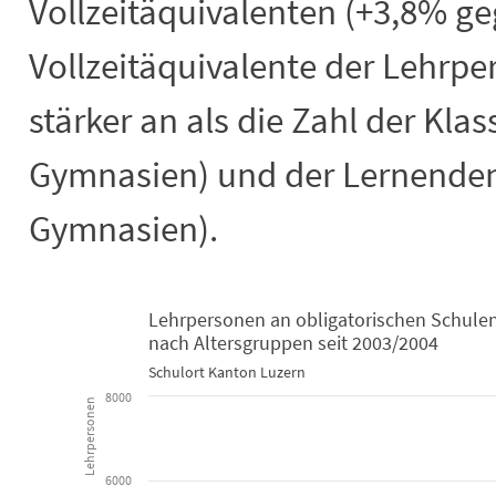
Vollzeitäquivalenten (+3,8% ge
Vollzeitäquivalente der Lehrpe
stärker an als die Zahl der Kla
Gymnasien) und der Lernenden
Gymnasien).
Lehrpersonen an obligatorischen Schule
nach Altersgruppen seit 2003/2004
Lehrpersonen an obligatorischen Sc
Schulort Kanton Luzern
8000
Lehrpersonen
Bar chart with 5 data series.
Schulort Kanton Luzern
View as data table, Lehrpersonen an obligatorischen Schulen (ohne 
6000
The chart has 1 X axis displaying categories.