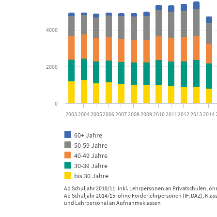
The chart has 1 Y axis displaying Lehrpersonen. Data ranges f
4000
2000
0
2003
2004
2005
2006
2007
2008
2009
2010
2011
2012
2013
2014
60+ Jahre
50-59 Jahre
40-49 Jahre
30-39 Jahre
bis 30 Jahre
Ab Schuljahr 2010/11: inkl. Lehrpersonen an Privatschulen, o
Ab Schuljahr 2014/15: ohne Förderlehrpersonen (IF, DAZ), Kla
und Lehrpersonal an Aufnahmeklassen