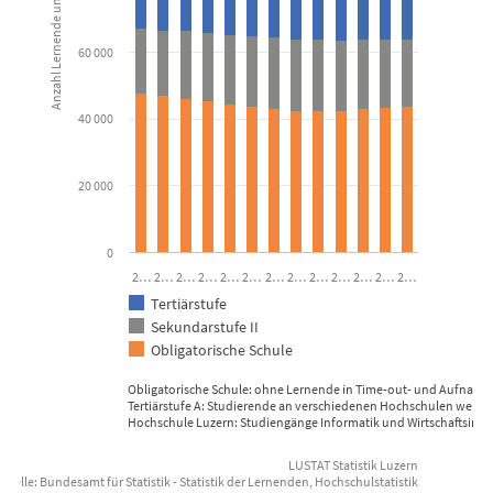
Anzahl Lernende und Studierende
View as data table, Lernende und Studierende nach Bildu
60 000
The chart has 1 X axis displaying categories.
The chart has 1 Y axis displaying Anzahl Lernende und Studiere
40 000
20 000
0
2…
2…
2…
2…
2…
2…
2…
2…
2…
2…
2…
2…
2…
Tertiärstufe
Sekundarstufe II
Obligatorische Schule
Obligatorische Schule: ohne Lernende in Time-out- und Aufnahm
Tertiärstufe A: Studierende an verschiedenen Hochschulen werde
Hochschule Luzern: Studiengänge Informatik und Wirtschaftsinfo
LUSTAT Statistik Luzern
uelle: Bundesamt für Statistik - Statistik der Lernenden, Hochschulstatistik