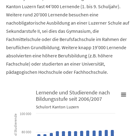
Kanton Luzern fast 44'000 Lernende (1. bis 9. Schuljahr).
Weitere rund 20'000 Lernende besuchen eine
nachobligatorische Ausbildung an einer Luzerner Schule auf
Sekundarstufe II, sei dies das Gymnasium, die
Fachmittelschule oder die Berufsfachschule im Rahmen der
beruflichen Grundbildung. Weitere knapp 19'000 Lernende
absolvierten eine höhere Berufsbildung (z.B. höhere
Fachschule) oder studierten an einer Universität,
pädagogischen Hochschule oder Fachhochschule.
Lernende und Studierende nach
Bildungsstufe seit 2006/2007
Lernende und Studierende nach Bildungsstufe seit 2006/2007
Schulort Kanton Luzern
100 000
Bar chart with 3 data series.
Schulort Kanton Luzern
80 000