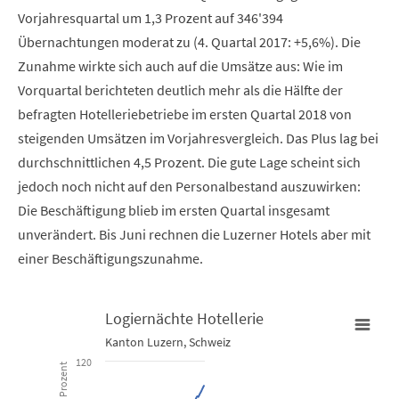
Vorjahresquartal um 1,3 Prozent auf 346'394
Übernachtungen moderat zu (4. Quartal 2017: +5,6%). Die
Zunahme wirkte sich auch auf die Umsätze aus: Wie im
Vorquartal berichteten deutlich mehr als die Hälfte der
befragten Hotelleriebetriebe im ersten Quartal 2018 von
steigenden Umsätzen im Vorjahresvergleich. Das Plus lag bei
durchschnittlichen 4,5 Prozent. Die gute Lage scheint sich
jedoch noch nicht auf den Personalbestand auszuwirken:
Die Beschäftigung blieb im ersten Quartal insgesamt
unverändert. Bis Juni rechnen die Luzerner Hotels aber mit
einer Beschäftigungszunahme.
Logiernächte Hotellerie
Kanton Luzern, Schweiz
Logiernächte Hotellerie
120
Prozent
Line chart with 2 lines.