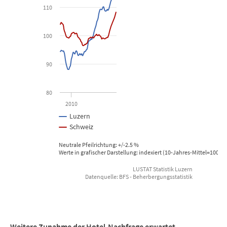
110
Kanton Luzern, Schweiz
100
View as data table, Logiernächte Hotellerie
The chart has 1 X axis displaying Time. Data ranges from 2008-01
90
The chart has 1 Y axis displaying Prozent. Data ranges from 88.04
80
2010
Luzern
Schweiz
Neutrale Pfeilrichtung: +/-2.5 %
Werte in grafischer Darstellung: indexiert (10-Jahres-Mittel=100), 
LUSTAT Statistik Luzern
Datenquelle: BFS - Beherbergungsstatistik
End of interactive chart.
Weitere Zunahme der Hotel-Nachfrage erwartet