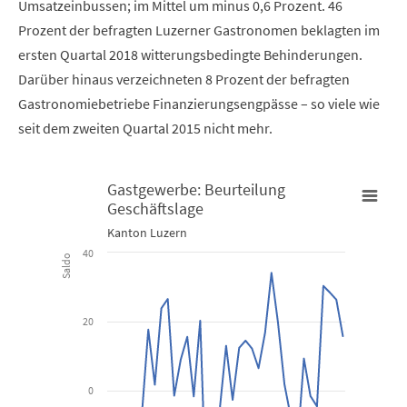
Umsatzeinbussen; im Mittel um minus 0,6 Prozent. 46
Prozent der befragten Luzerner Gastronomen beklagten im
ersten Quartal 2018 witterungsbedingte Behinderungen.
Darüber hinaus verzeichneten 8 Prozent der befragten
Gastronomiebetriebe Finanzierungsengpässe – so viele wie
seit dem zweiten Quartal 2015 nicht mehr.
Gastgewerbe: Beurteilung
Geschäftslage
Gastgewerbe: Beurteilung Geschäftslage
Kanton Luzern
40
Saldo
Line chart with 37 data points.
Kanton Luzern
20
View as data table, Gastgewerbe: Beurteilung Geschäftsl
The chart has 1 X axis displaying Time. Data ranges from 2009-01
0
The chart has 1 Y axis displaying Saldo. Data ranges from -35.3 to