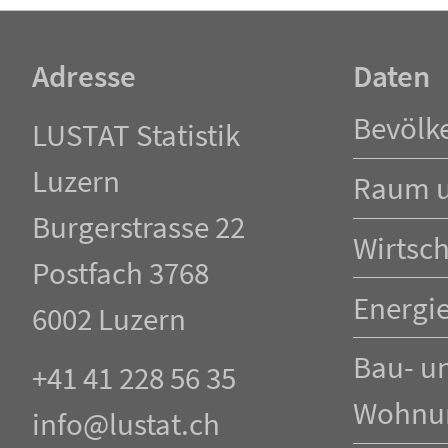
Adresse
Daten
Navigation
Bevölk
LUSTAT Statistik
überspringen
Luzern
Raum 
Burgerstrasse 22
Wirtsch
Postfach 3768
Energi
6002 Luzern
Bau- u
+41 41 228 56 35
Wohnu
info@lustat.ch