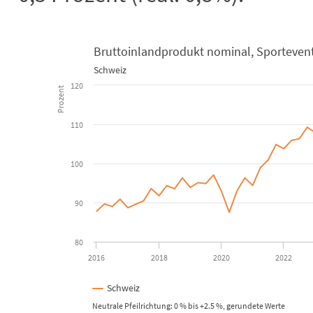
Bruttoinlandprodukt nominal, Sportevent
Schweiz
Bruttoinlandprodukt nominal, Sporte
120
Prozent
Line chart with 40 data points.
Schweiz
110
View as data table, Bruttoinlandprodukt nominal, Sportevent-bereinigt
The chart has 1 X axis displaying Time. Data ranges from 2016-
100
The chart has 1 Y axis displaying Prozent. Data ranges from 87
90
80
2016
2018
2020
2022
Schweiz
Neutrale Pfeilrichtung: 0 % bis +2.5 %, gerundete Werte