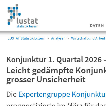
Navigation
überspringen
Navigation
DATEN
überspringen
LUSTAT Statistik Luzern
Analysen
Wirtschaft und Arbeit
Konjunktur 1. Quartal 2026 
Leicht gedämpfte Konjun
grosser Unsicherheit
Die
Expertengruppe Konjunktu
prognostizierte im März für da