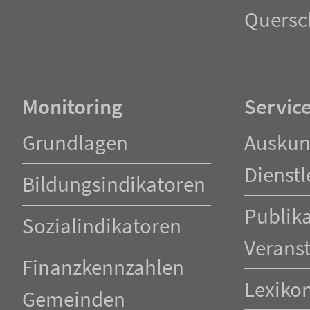
Quersc
Monitoring
Servic
Navigation
Navigation
Grundlagen
Auskun
überspringen
überspringen
Dienstl
Bildungsindikatoren
Publik
Sozialindikatoren
Verans
Finanzkennzahlen
Lexiko
Gemeinden