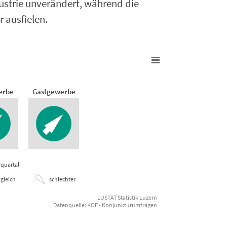
dustrie unverändert, während die
 ausfielen.
l 2025
erbe
Gastgewerbe
quartal
gleich
schlechter
LUSTAT Statistik Luzern
Datenquelle: KOF - Konjunkturumfragen