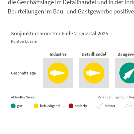
die Geschäftslage im Detailhandel und in der In
Beurteilungen im Bau- und Gastgewerbe positiver
Konjunkturbarometer Ende 2. Quartal 2025
Kanton Luzern
Konjunkturbarometer Ende 2. Quarta
Industrie
Detailhandel
Baugew
Empty chart
Kanton Luzern
Geschäftslage
View as data table, Konjunkturbarometer Ende 2. Quartal 2025
Aktuelles Niveau
Veränderungen zum Vor
gut
befriedigend
schlecht
besser
End of interactive chart.