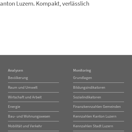
anton Luzern. Kompakt, verlässlich
Analysen
Monitoring
Navigation
Navigation
Bevölkerung
Grundlagen
überspringen
überspringen
Raum und Umwelt
Bildungsindikatoren
Wirtschaft und Arbeit
Sozialindikatoren
Energie
Finanzkennzahlen Gemeinden
Bau- und Wohnungswesen
Kennzahlen Kanton Luzern
Mobilität und Verkehr
Kennzahlen Stadt Luzern