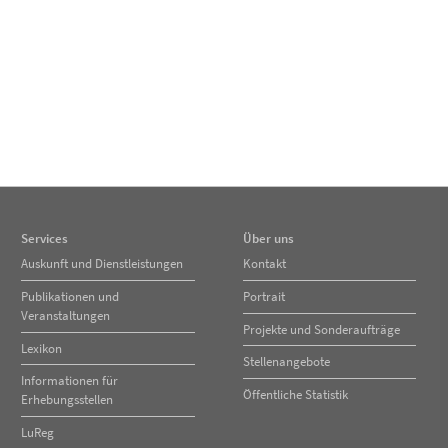
Services
Über uns
Navigation
Navigation
Auskunft und Dienstleistungen
Kontakt
überspringen
überspringen
Publikationen und
Portrait
Veranstaltungen
Projekte und Sonderaufträge
Lexikon
Stellenangebote
Informationen für
Öffentliche Statistik
Erhebungsstellen
LuReg