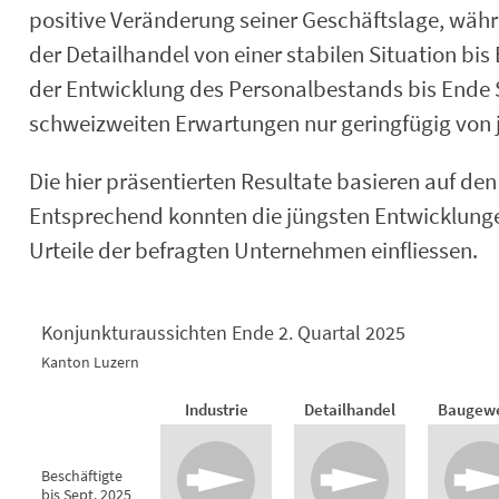
positive Veränderung seiner Geschäftslage, wäh
der Detailhandel von einer stabilen Situation bis
der Entwicklung des Personalbestands bis Ende 
schweizweiten Erwartungen nur geringfügig von 
Die hier präsentierten Resultate basieren auf d
Entsprechend konnten die jüngsten Entwicklungen 
Urteile der befragten Unternehmen einfliessen.
Konjunkturaussichten Ende 2. Quartal 2025
Kanton Luzern
Konjunkturaussichten Ende 2. Quarta
Industrie
Detailhandel
Baugew
Empty chart
Kanton Luzern
Beschäftigte
View as data table, Konjunkturaussichten Ende 2. Quartal 2025
bis Sept. 2025