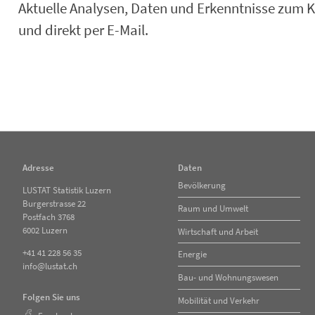
Aktuelle Analysen, Daten und Erkenntnisse zum K
und direkt per E-Mail.
Adresse
Daten
Navigation
Bevölkerung
LUSTAT Statistik Luzern
überspringen
Burgerstrasse 22
Raum und Umwelt
Postfach 3768
6002 Luzern
Wirtschaft und Arbeit
+41 41 228 56 35
Energie
info@lustat.ch
Bau- und Wohnungswesen
Folgen Sie uns
Mobilität und Verkehr