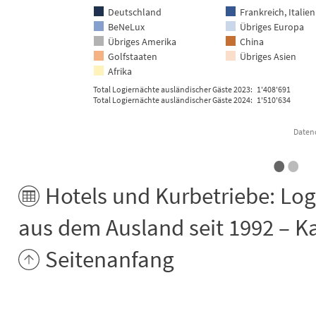
Deutschland
Frankreich, Italien
BeNeLux
Übriges Europa
Übriges Amerika
China
Golfstaaten
Übriges Asien
Afrika
Total Logiernächte ausländischer Gäste 2023: 1'408'691
Total Logiernächte ausländischer Gäste 2024: 1'510'634
Datenq
•
•
End of interactive chart.
Hotels und Kurbetriebe: Lo
aus dem Ausland seit 1992 – K
Seitenanfang