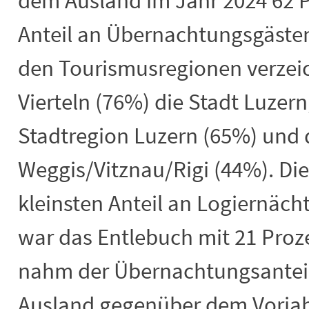
dem Ausland im Jahr 2024 62 P
Anteil an Übernachtungsgäste
den Tourismusregionen verzeic
Vierteln (76%) die Stadt Luzern
Stadtregion Luzern (65%) und 
Weggis/Vitznau/Rigi (44%). Di
kleinsten Anteil an Logiernäc
war das Entlebuch mit 21 Proze
nahm der Übernachtungsantei
Ausland gegenüber dem Vorja