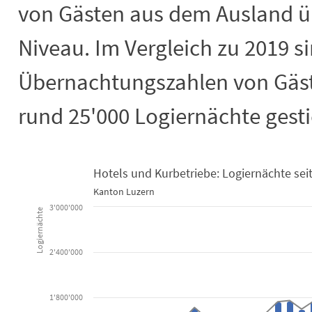
von Gästen aus dem Ausland ü
Niveau. Im Vergleich zu 2019 si
Übernachtungszahlen von Gäs
rund 25'000 Logiernächte gest
Hotels und Kurbetriebe: Logiernächte sei
Hotels und Kurbetriebe: Logiernächte
Kanton Luzern
3'000'000
Combination chart with 3 data series.
Logiernächte
Kanton Luzern
View as data table, Hotels und Kurbetriebe: Logiernächte seit 1992
2'400'000
The chart has 1 X axis displaying categories.
The chart has 2 Y axes displaying Logiernächte, and values.
1'800'000