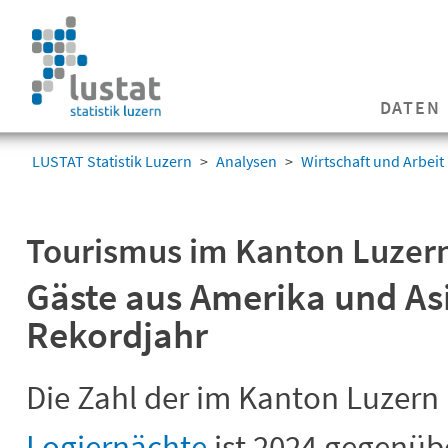
Navigation
überspringen
Navigation
DATEN
überspringen
LUSTAT Statistik Luzern
Analysen
Wirtschaft und Arbeit
Tourismus im Kanton Luzer
Gäste aus Amerika und As
Rekordjahr
Die Zahl der im Kanton Luzern 
Logiernächte
ist 2024 gegenüb