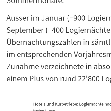
Sommermonate.
Ausser im Januar (−900 Logier
September (−400 Logiernächte
Übernachtungszahlen in sämtl
im entsprechenden Vorjahresmo
Zunahme verzeichnete in absol
einem Plus von rund 22'800 Lo
Hotels und Kurbetriebe: Logiernächte n
Hotels und Kurbetriebe: Logiernächt
Kanton Luzern