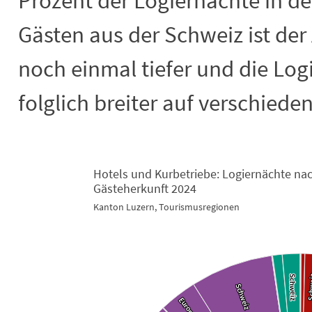
Prozent der Logiernächte in der
Gästen aus der Schweiz ist der 
noch einmal tiefer und die Logi
folglich breiter auf verschied
Hotels und Kurbetriebe: Logiernächte n
Hotels und Kurbetriebe: Logiernäch
Gästeherkunft 2024
Kanton Luzern, Tourismusregionen
Chart with 49 data points.
Kanton Luzern, Tourismusregionen
View as data table, Hotels und Kurbetriebe: Logiernächte nach Touri
Sch
Sch
Schweiz
Schweiz
Schweiz
Schweiz