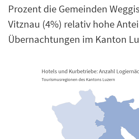
Prozent die Gemeinden Weggis 
Vitznau (4%) relativ hohe Antei
Übernachtungen im Kanton Lu
Hotels und Kurbetriebe: Anzahl Logiernä
Hotels und Kurbetriebe: Anzahl Logi
Tourismusregionen des Kantons Luzern
Map of unspecified region with 2 data series.
Tourismusregionen des Kantons Luzern
View as data table, Hotels und Kurbetriebe: Anzahl Logiernächte 2024