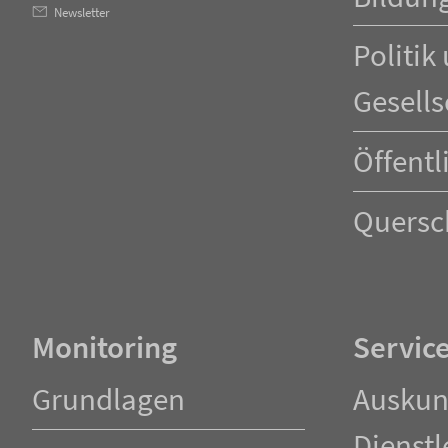
Newsletter
Politik
Gesells
Öffentl
Quersc
Monitoring
Servic
Navigation
Navigation
Grundlagen
Auskun
überspringen
überspringen
Dienstl