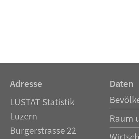
Adresse
Daten
Navigation
Bevölk
LUSTAT Statistik
überspringen
Luzern
Raum 
Burgerstrasse 22
Wirtsch