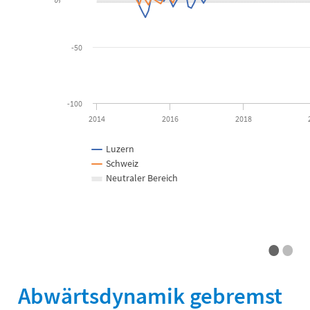
-50
-100
2014
2016
2018
Luzern
Schweiz
Neutraler Bereich
•
•
End of interactive chart.
Abwärtsdynamik gebremst