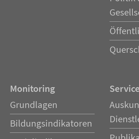
Gesells
Öffentl
Quersc
Monitoring
Servic
Navigation
Navigation
Grundlagen
Auskun
überspringen
überspringen
Dienstl
Bildungsindikatoren
Publik