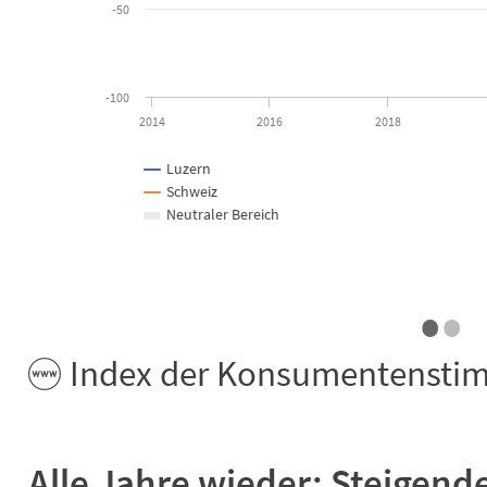
-50
-100
2014
2016
2018
Luzern
Schweiz
Neutraler Bereich
•
•
End of interactive chart.
Index der Konsumentensti
Alle Jahre wieder: Steigend