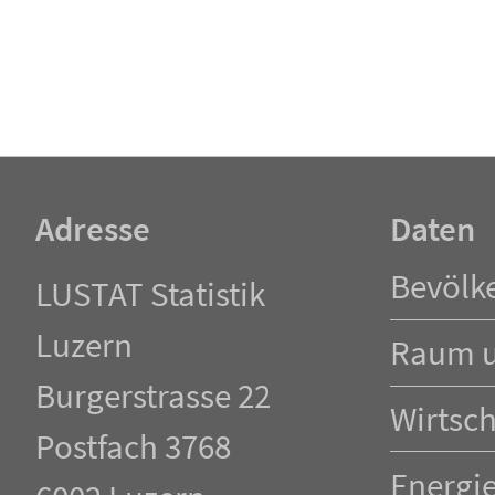
Adresse
Daten
Navigation
Bevölk
LUSTAT Statistik
überspringen
Luzern
Raum 
Burgerstrasse 22
Wirtsch
Postfach 3768
Energi