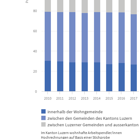
Bar chart with 3 data series.
Kanton Luzern
80
View as data table, Arbeitspendler/innen nach Wohn- und Arbeitsort s
The chart has 1 X axis displaying categories.
The chart has 1 Y axis displaying Prozent. Data ranges from 26 
60
40
20
0
2010
2011
2012
2013
2014
2015
2016
2017
innerhalb der Wohngemeinde
zwischen den Gemeinden des Kantons Luzern
zwischen Luzerner Gemeinden und ausserkanto
Im Kanton Luzern wohnhafte Arbeitspendler/innen
Hochrechnungen auf Basis einer Stichprobe