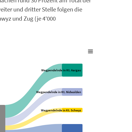
achen rund 30 Prozent am Total der
ter und dritter Stelle folgen die
wyz und Zug (je 4'000
Wegpendelnde in Kt. Aargau
Wegpendelnde in Kt. Nidwalden
Wegpendelnde in Kt. Schwyz