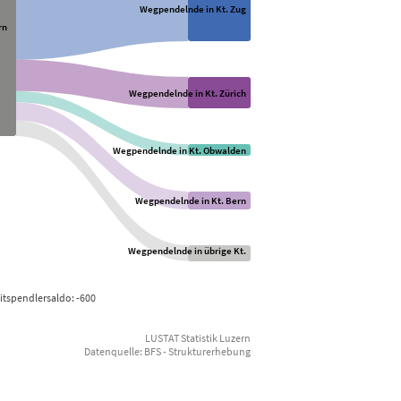
Wegpendelnde in Kt. Zug
rn
Wegpendelnde in Kt. Zürich
Wegpendelnde in Kt. Obwalden
Wegpendelnde in Kt. Bern
Wegpendelnde in übrige Kt.
itspendlersaldo: -600
LUSTAT Statistik Luzern
Datenquelle: BFS - Strukturerhebung