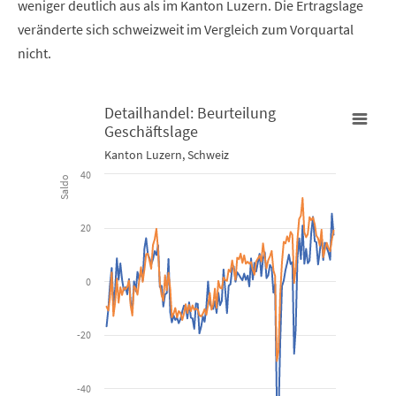
weniger deutlich aus als im Kanton Luzern. Die Ertragslage
veränderte sich schweizweit im Vergleich zum Vorquartal
nicht.
Detailhandel: Beurteilung
Geschäftslage
Detailhandel: Beurteilung Geschäftslage
Kanton Luzern, Schweiz
40
Saldo
Line chart with 2 lines.
Kanton Luzern, Schweiz
20
View as data table, Detailhandel: Beurteilung Geschäftsla
0
The chart has 1 X axis displaying Time. Data ranges from 2012-01
The chart has 1 Y axis displaying Saldo. Data ranges from -50.59 
-20
-40