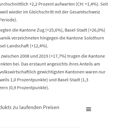
chschnittlich +2,2 Prozent aufwarten (CH: +1,4%). Seit
weil wieder im Gleichschritt mit der Gesamtschweiz
Periode).
legten die Kantone Zug (+25,6%), Basel-Stadt (+26,0%)
namik verzeichneten hingegen die Kantone Solothurn
sel-Landschaft (+12,4%).
wischen 2008 und 2019 (+17,7%) trugen die Kantone
ten bei. Das erstaunt angesichts ihres Anteils am
volkswirtschaftlich gewichtigsten Kantonen waren nur
eils 1,0 Prozentpunkte) und Basel-Stadt (1,3
zern (0,9 Prozentpunkte).
dukts zu laufenden Preisen
 Preisen zwischen 2008 und 2019