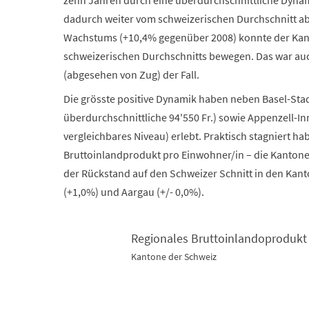
dadurch weiter vom schweizerischen Durchschnitt ab
Wachstums (+10,4% gegenüber 2008) konnte der Kanto
schweizerischen Durchschnitts bewegen. Das war au
(abgesehen von Zug) der Fall.
Die grösste positive Dynamik haben neben Basel-Sta
überdurchschnittliche 94'550 Fr.) sowie Appenzell-I
vergleichbares Niveau) erlebt. Praktisch stagniert 
Bruttoinlandprodukt pro Einwohner/in – die Kantone G
der Rückstand auf den Schweizer Schnitt in den Kan
(+1,0%) und Aargau (+/- 0,0%).
Regionales Bruttoinlandoprodukt 
Kantone der Schweiz
Regionales Bruttoinlandoprodukt (BIP) 2008-2019
Map of unspecified region with 2 data series.