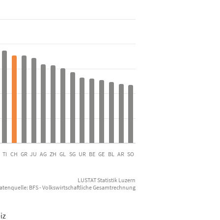
andprodukts zu laufenden Preisen zwischen 2008 und 2019
 from 11.8 to 27.
TI
CH
GR
JU
AG
ZH
GL
SG
UR
BE
GE
BL
AR
SO
LUSTAT Statistik Luzern
atenquelle: BFS - Volkswirtschaftliche Gesamtrechnung
iz