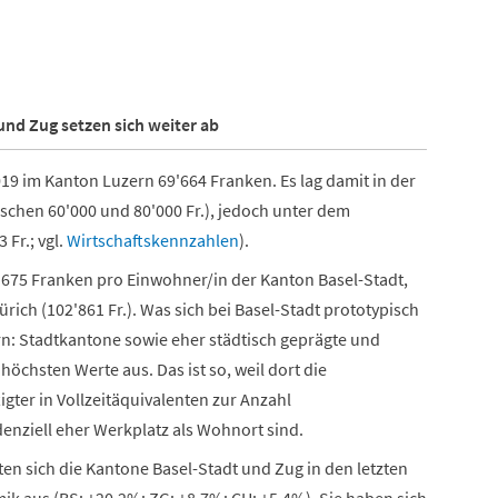
und Zug setzen sich weiter ab
9 im Kanton Luzern 69'664 Franken. Es lag damit in der
ischen 60'000 und 80'000 Fr.), jedoch unter dem
Fr.; vgl.
Wirtschaftskennzahlen
).
'675 Franken pro Einwohner/in der Kanton Basel-Stadt,
Zürich (102'861 Fr.). Was sich bei Basel-Stadt prototypisch
ern: Stadtkantone sowie eher städtisch geprägte und
höchsten Werte aus. Das ist so, weil dort die
igter in Vollzeitäquivalenten zur Anzahl
enziell eher Werkplatz als Wohnort sind.
n sich die Kantone Basel-Stadt und Zug in den letzten
k aus (BS: +20,2%; ZG: +8,7%; CH: +5,4%). Sie haben sich