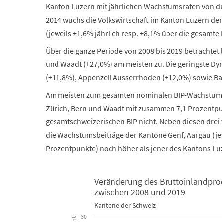
Kanton Luzern mit jährlichen Wachstumsraten von dur
2014 wuchs die Volkswirtschaft im Kanton Luzern der
(jeweils +1,6% jährlich resp. +8,1% über die gesamte 
Über die ganze Periode von 2008 bis 2019 betrachtet 
und Waadt (+27,0%) am meisten zu. Die geringste Dy
(+11,8%), Appenzell Ausserrhoden (+12,0%) sowie Ba
Am meisten zum gesamten nominalen BIP-Wachstum z
Zürich, Bern und Waadt mit zusammen 7,1 Prozentpunk
gesamtschweizerischen BIP nicht. Neben diesen drei 
die Wachstumsbeiträge der Kantone Genf, Aargau (jew
Prozentpunkte) noch höher als jener des Kantons Lu
Veränderung des Bruttoinlandpro
zwischen 2008 und 2019
Veränderung des Bruttoinlandprodukts zu laufenden
Kantone der Schweiz
30