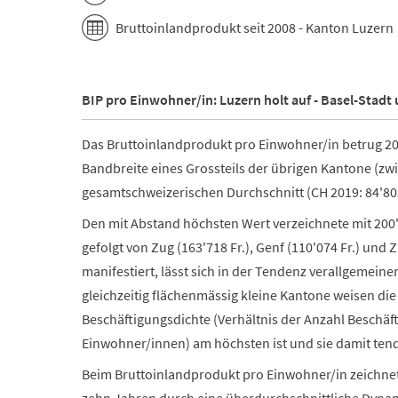
Bruttoinlandprodukt seit 2008 - Kanton Luzern
BIP pro Einwohner/in: Luzern holt auf - Basel-Stadt 
Das Bruttoinlandprodukt pro Einwohner/in betrug 201
Bandbreite eines Grossteils der übrigen Kantone (zw
gesamtschweizerischen Durchschnitt (CH 2019: 84'803 
Den mit Abstand höchsten Wert verzeichnete mit 200
gefolgt von Zug (163'718 Fr.), Genf (110'074 Fr.) und 
manifestiert, lässt sich in der Tendenz verallgemein
gleichzeitig flächenmässig kleine Kantone weisen die 
Beschäftigungsdichte (Verhältnis der Anzahl Beschäft
Einwohner/innen) am höchsten ist und sie damit tend
Beim Bruttoinlandprodukt pro Einwohner/in zeichnete
zehn Jahren durch eine überdurchschnittliche Dynami